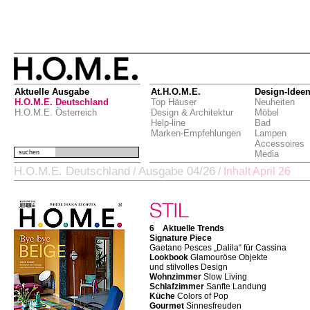
Aktuelle Ausgabe
At.H.O.M.E.
Design-Idee
H.O.M.E. Deutschland
Top Häuser
Neuheiten
H.O.M.E. Österreich
Design & Architektur
Möbel
Help-line
Bad
Marken-Empfehlungen
Lampen
Accessoires
suchen
Media
H.O.M.E. Deutschland
Ausgabe 04/26
/
/
Inhalt April 26
6 Aktuelle Trends
Signature Piece
Gaetano Pesces „Dalila“ für Cassina
Lookbook
Glamouröse Objekte
und stilvolles Design
Wohnzimmer
Slow Living
Schlafzimmer
Sanfte Landung
Küche
Colors of Pop
Gourmet
Sinnesfreuden