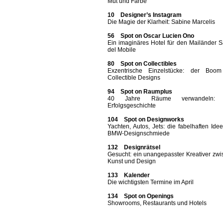
Mut und Farbe
10 Designer’s Instagram
Die Magie der Klarheit: Sabine Marcelis
56 Spot on Oscar Lucien Ono
Ein imaginäres Hotel für den Mailänder 
del Mobile
80 Spot on Collectibles
Exzentrische Einzelstücke: der Boo
Collectible Designs
94 Spot on Raumplus
40 Jahre Räume verwandeln: 
Erfolgsgeschichte
104 Spot on Designworks
Yachten, Autos, Jets: die fabelhaften Ide
BMW-Designschmiede
132 Designrätsel
Gesucht: ein unangepasster Kreativer zw
Kunst und Design
133 Kalender
Die wichtigsten Termine im April
134 Spot on Openings
Showrooms, Restaurants und Hotels