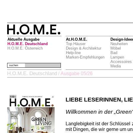
Aktuelle Ausgabe
At.H.O.M.E.
Design-Idee
H.O.M.E. Deutschland
Top Häuser
Neuheiten
H.O.M.E. Österreich
Design & Architektur
Möbel
Help-line
Bad
Marken-Empfehlungen
Lampen
Accessoires
suchen
Media
H.O.M.E. Deutschland
/
Ausgabe 05/26
LIEBE LESERINNEN, LI
Willkommen in der „Green“
Langlebigkeit ist der Schlüssel 
mit Dingen, die wir gerne um uns