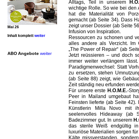
Alltags, Teil in unserem
H.O
wichtige Rolle. So wie bei den 
hat die Materialität von Por
gemacht (ab Seite 34). Dass H
zeigt unser Dossier (ab Seite 56
Mai 26
Infusion von Inspiration.
Inhalt komplett
weiter
Ressourcen zu schonen und ver
alles andere als Verzicht. Im
„The Power of Repair“ (ab Seite
ABO Angebote
weiter
Jetzt reüssieren – und doch s
immer weiter verlängern lässt.
Paradigmenwechsel: Statt Vor
zu ersetzen, stehen Umnutzung
(ab Seite 88) zeigt, wie Gebä
Zeit ständig neu ­erfunden werd
Für unsere erste
H.O.M.E.
-Sto
Peer in Mailand umgebaut ha
Feinsten lieferte (ab Seite 42).
Künstlerin Milla Novo mit i
seelenvolles Hideaway (ab 
Badezimmer gut. In unserem
H.
das sterile Weiß endgültig i
luxuriöse Materialien sorgen fü
Kälte missverstanden, sondern 