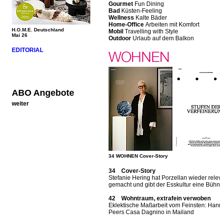
Gourmet
Fun Dining
Bad
Küsten-Feeling
Wellness
Kalte Bäder
Home-Office
Arbeiten mit Komfort
H.O.M.E. Deutschland
Mobil
Travelling with Style
Mai 26
Outdoor
Urlaub auf dem Balkon
EDITORIAL
ABO Angebote
weiter
34 WOHNEN Cover-Story
34 Cover-Story
Stefanie Hering hat Porzellan wieder rele
gemacht und gibt der Esskultur eine Büh
42 Wohntraum, extrafein verwoben
Eklektische Maßarbeit vom Feinsten: Ha
Peers Casa Dagnino in Mailand