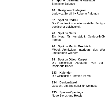
8 Spot on Jean-Marie Massaud
Sinnliche Balance
10 Designers’ Instagram
Ludovica Serafini + Roberto Palomba
32 Spot on Pedrali
Die Kombination von industrieller Fertig
poetischer Leichtigkeit
76 Spot on Nardi
Ein Herz für Kunststoff: Outdoor-Möb
Format
96 Spot on Martin Mostböck
Möbel, Architektur, Interieurs: das We
umtriebigen Wieners
98 Spot on Object Carpet
Die Kollektion „Neuland“: von der
inspirierte Böden
133 Kalender
Die wichtigsten Termine im Mai
134 Designrätsel
Gesucht: ein Spezialist für Wellness
135 Spot on Openings
Neue Stores und Hotels