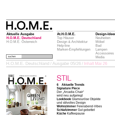
Aktuelle Ausgabe
At.H.O.M.E.
Design-Idee
H.O.M.E. Deutschland
Top Häuser
Neuheiten
H.O.M.E. Österreich
Design & Architektur
Möbel
Help-line
Bad
Marken-Empfehlungen
Lampen
Accessoires
suchen
Media
H.O.M.E. Deutschland
Ausgabe 05/26
/
/
Inhalt Mai 26
6 Aktuelle Trends
Signature Piece
Der „Arcadia Chair“
wird neu aufgelegt
Lookbook
Glamouröse Objekte
und stilvolles Design
Wohnzimmer
Feierabend-Vibes
Schlafzimmer
Gut gebettet
Küche
Kaffeepause