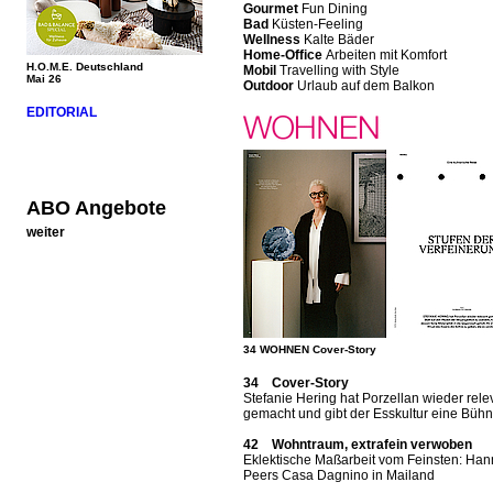
Gourmet
Fun Dining
Bad
Küsten-Feeling
Wellness
Kalte Bäder
Home-Office
Arbeiten mit Komfort
H.O.M.E. Deutschland
Mobil
Travelling with Style
Mai 26
Outdoor
Urlaub auf dem Balkon
EDITORIAL
ABO Angebote
weiter
34 WOHNEN Cover-Story
34 Cover-Story
Stefanie Hering hat Porzellan wieder rele
gemacht und gibt der Esskultur eine Büh
42 Wohntraum, extrafein verwoben
Eklektische Maßarbeit vom Feinsten: Ha
Peers Casa Dagnino in Mailand