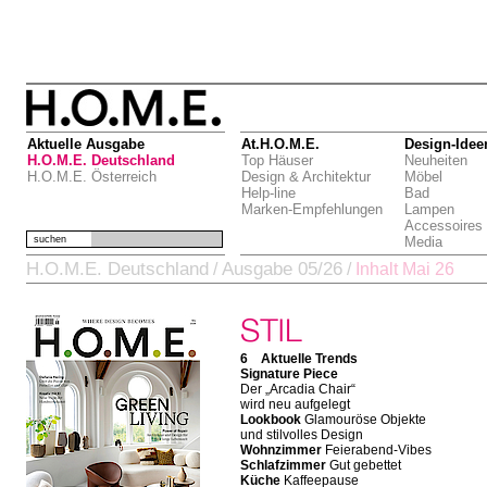
Aktuelle Ausgabe
At.H.O.M.E.
Design-Idee
H.O.M.E. Deutschland
Top Häuser
Neuheiten
H.O.M.E. Österreich
Design & Architektur
Möbel
Help-line
Bad
Marken-Empfehlungen
Lampen
Accessoires
suchen
Media
H.O.M.E. Deutschland
Ausgabe 05/26
/
/
Inhalt Mai 26
6 Aktuelle Trends
Signature Piece
Der „Arcadia Chair“
wird neu aufgelegt
Lookbook
Glamouröse Objekte
und stilvolles Design
Wohnzimmer
Feierabend-Vibes
Schlafzimmer
Gut gebettet
Küche
Kaffeepause