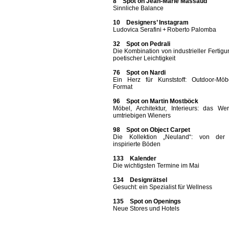
8 Spot on Jean-Marie Massaud
Sinnliche Balance
10 Designers’ Instagram
Ludovica Serafini + Roberto Palomba
32 Spot on Pedrali
Die Kombination von industrieller Fertig
poetischer Leichtigkeit
76 Spot on Nardi
Ein Herz für Kunststoff: Outdoor-Möb
Format
96 Spot on Martin Mostböck
Möbel, Architektur, Interieurs: das We
umtriebigen Wieners
98 Spot on Object Carpet
Die Kollektion „Neuland“: von der
inspirierte Böden
133 Kalender
Die wichtigsten Termine im Mai
134 Designrätsel
Gesucht: ein Spezialist für Wellness
135 Spot on Openings
Neue Stores und Hotels