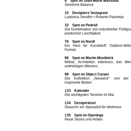
8 Spot on Jean-Marie Massaud
Sinnliche Balance
10 Designers’ Instagram
Ludovica Serafini + Roberto Palomba
32 Spot on Pedrali
Die Kombination von industrieller Fertig
poetischer Leichtigkeit
76 Spot on Nardi
Ein Herz für Kunststoff: Outdoor-Möb
Format
96 Spot on Martin Mostböck
Möbel, Architektur, Interieurs: das We
umtriebigen Wieners
98 Spot on Object Carpet
Die Kollektion „Neuland“: von der
inspirierte Böden
133 Kalender
Die wichtigsten Termine im Mai
134 Designrätsel
Gesucht: ein Spezialist für Wellness
135 Spot on Openings
Neue Stores und Hotels