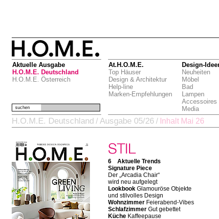
Aktuelle Ausgabe
At.H.O.M.E.
Design-Idee
H.O.M.E. Deutschland
Top Häuser
Neuheiten
H.O.M.E. Österreich
Design & Architektur
Möbel
Help-line
Bad
Marken-Empfehlungen
Lampen
Accessoires
suchen
Media
H.O.M.E. Deutschland
Ausgabe 05/26
/
/
Inhalt Mai 26
6 Aktuelle Trends
Signature Piece
Der „Arcadia Chair“
wird neu aufgelegt
Lookbook
Glamouröse Objekte
und stilvolles Design
Wohnzimmer
Feierabend-Vibes
Schlafzimmer
Gut gebettet
Küche
Kaffeepause