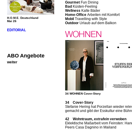
Gourmet
Fun Dining
Bad
Küsten-Feeling
Wellness
Kalte Bäder
Home-Office
Arbeiten mit Komfort
H.O.M.E. Deutschland
Mobil
Travelling with Style
Mai 26
Outdoor
Urlaub auf dem Balkon
EDITORIAL
ABO Angebote
weiter
34 WOHNEN Cover-Story
34 Cover-Story
Stefanie Hering hat Porzellan wieder rele
gemacht und gibt der Esskultur eine Büh
42 Wohntraum, extrafein verwoben
Eklektische Maßarbeit vom Feinsten: Ha
Peers Casa Dagnino in Mailand