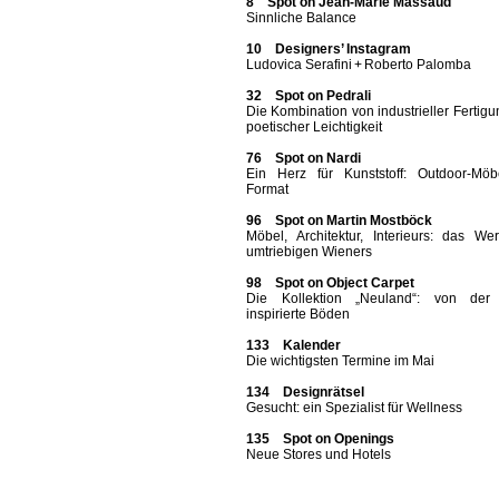
8 Spot on Jean-Marie Massaud
Sinnliche Balance
10 Designers’ Instagram
Ludovica Serafini + Roberto Palomba
32 Spot on Pedrali
Die Kombination von industrieller Fertig
poetischer Leichtigkeit
76 Spot on Nardi
Ein Herz für Kunststoff: Outdoor-Möb
Format
96 Spot on Martin Mostböck
Möbel, Architektur, Interieurs: das We
umtriebigen Wieners
98 Spot on Object Carpet
Die Kollektion „Neuland“: von der
inspirierte Böden
133 Kalender
Die wichtigsten Termine im Mai
134 Designrätsel
Gesucht: ein Spezialist für Wellness
135 Spot on Openings
Neue Stores und Hotels