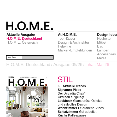
Aktuelle Ausgabe
At.H.O.M.E.
Design-Idee
H.O.M.E. Deutschland
Top Häuser
Neuheiten
H.O.M.E. Österreich
Design & Architektur
Möbel
Help-line
Bad
Marken-Empfehlungen
Lampen
Accessoires
suchen
Media
H.O.M.E. Deutschland
Ausgabe 05/26
/
/
Inhalt Mai 26
6 Aktuelle Trends
Signature Piece
Der „Arcadia Chair“
wird neu aufgelegt
Lookbook
Glamouröse Objekte
und stilvolles Design
Wohnzimmer
Feierabend-Vibes
Schlafzimmer
Gut gebettet
Küche
Kaffeepause