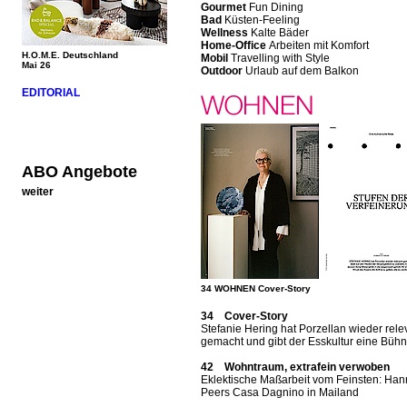
Gourmet
Fun Dining
Bad
Küsten-Feeling
Wellness
Kalte Bäder
Home-Office
Arbeiten mit Komfort
H.O.M.E. Deutschland
Mobil
Travelling with Style
Mai 26
Outdoor
Urlaub auf dem Balkon
EDITORIAL
ABO Angebote
weiter
34 WOHNEN Cover-Story
34 Cover-Story
Stefanie Hering hat Porzellan wieder rele
gemacht und gibt der Esskultur eine Büh
42 Wohntraum, extrafein verwoben
Eklektische Maßarbeit vom Feinsten: Ha
Peers Casa Dagnino in Mailand