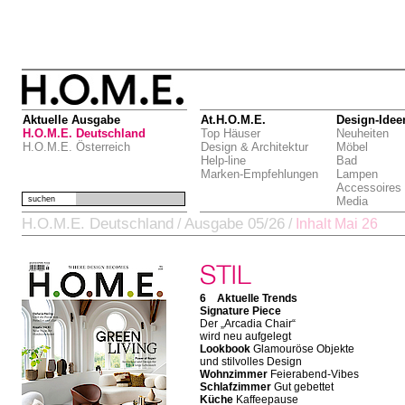
Aktuelle Ausgabe
At.H.O.M.E.
Design-Idee
H.O.M.E. Deutschland
Top Häuser
Neuheiten
H.O.M.E. Österreich
Design & Architektur
Möbel
Help-line
Bad
Marken-Empfehlungen
Lampen
Accessoires
suchen
Media
H.O.M.E. Deutschland
Ausgabe 05/26
/
/
Inhalt Mai 26
6 Aktuelle Trends
Signature Piece
Der „Arcadia Chair“
wird neu aufgelegt
Lookbook
Glamouröse Objekte
und stilvolles Design
Wohnzimmer
Feierabend-Vibes
Schlafzimmer
Gut gebettet
Küche
Kaffeepause