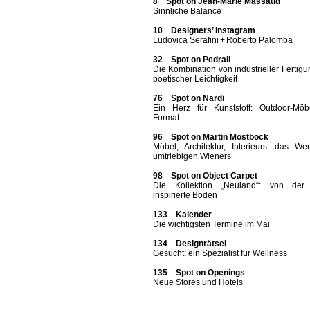
8 Spot on Jean-Marie Massaud
Sinnliche Balance
10 Designers’ Instagram
Ludovica Serafini + Roberto Palomba
32 Spot on Pedrali
Die Kombination von industrieller Fertig
poetischer Leichtigkeit
76 Spot on Nardi
Ein Herz für Kunststoff: Outdoor-Möb
Format
96 Spot on Martin Mostböck
Möbel, Architektur, Interieurs: das We
umtriebigen Wieners
98 Spot on Object Carpet
Die Kollektion „Neuland“: von der
inspirierte Böden
133 Kalender
Die wichtigsten Termine im Mai
134 Designrätsel
Gesucht: ein Spezialist für Wellness
135 Spot on Openings
Neue Stores und Hotels