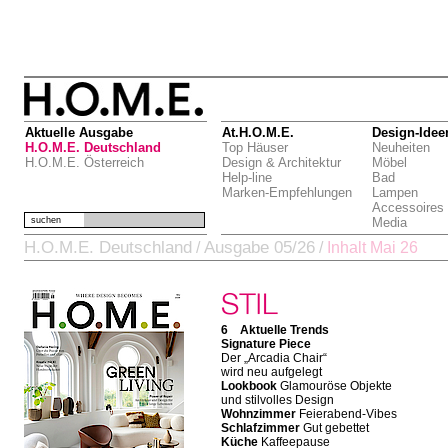
Aktuelle Ausgabe
At.H.O.M.E.
Design-Idee
H.O.M.E. Deutschland
Top Häuser
Neuheiten
H.O.M.E. Österreich
Design & Architektur
Möbel
Help-line
Bad
Marken-Empfehlungen
Lampen
Accessoires
suchen
Media
H.O.M.E. Deutschland
Ausgabe 05/26
/
/
Inhalt Mai 26
6 Aktuelle Trends
Signature Piece
Der „Arcadia Chair“
wird neu aufgelegt
Lookbook
Glamouröse Objekte
und stilvolles Design
Wohnzimmer
Feierabend-Vibes
Schlafzimmer
Gut gebettet
Küche
Kaffeepause