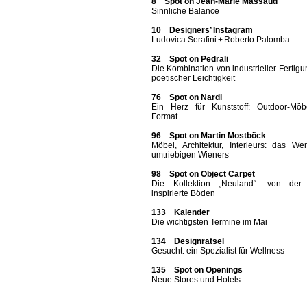
8 Spot on Jean-Marie Massaud
Sinnliche Balance
10 Designers’ Instagram
Ludovica Serafini + Roberto Palomba
32 Spot on Pedrali
Die Kombination von industrieller Fertig
poetischer Leichtigkeit
76 Spot on Nardi
Ein Herz für Kunststoff: Outdoor-Möb
Format
96 Spot on Martin Mostböck
Möbel, Architektur, Interieurs: das We
umtriebigen Wieners
98 Spot on Object Carpet
Die Kollektion „Neuland“: von der
inspirierte Böden
133 Kalender
Die wichtigsten Termine im Mai
134 Designrätsel
Gesucht: ein Spezialist für Wellness
135 Spot on Openings
Neue Stores und Hotels