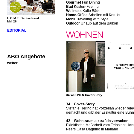
Gourmet
Fun Dining
Bad
Küsten-Feeling
Wellness
Kalte Bäder
Home-Office
Arbeiten mit Komfort
H.O.M.E. Deutschland
Mobil
Travelling with Style
Mai 26
Outdoor
Urlaub auf dem Balkon
EDITORIAL
ABO Angebote
weiter
34 WOHNEN Cover-Story
34 Cover-Story
Stefanie Hering hat Porzellan wieder rele
gemacht und gibt der Esskultur eine Büh
42 Wohntraum, extrafein verwoben
Eklektische Maßarbeit vom Feinsten: Ha
Peers Casa Dagnino in Mailand