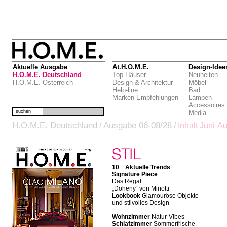
Aktuelle Ausgabe
At.H.O.M.E.
Design-Idee
H.O.M.E. Deutschland
Top Häuser
Neuheiten
H.O.M.E. Österreich
Design & Architektur
Möbel
Help-line
Bad
Marken-Empfehlungen
Lampen
Accessoires
suchen
Media
H.O.M.E. Deutschland
Ausgabe 06-08/28
/
/
Inhalt Juni-A
10 Aktuelle Trends
Signature Piece
Das Regal
„Doheny“ von Minotti
Lookbook
Glamouröse Objekte
und stilvolles Design
Wohnzimmer
Natur-Vibes
Schlafzimmer
Sommerfrische