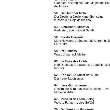
Globaler Designgipfel: Die Magie des Sa
del Mobile
50 Der Tanz der Möbel
Der Designer Dozie Kanu über seine
kunstvollen Objekte für Knoll
53 Sinnlicher Purismus
Reduziert, aber mit viel Gefühl
56 Für die Ewigkeit
Marc Newsons phänomenale Uhren für J
LeCoultre
58 Re-Editions
Was gut war, soll bleiben
60 Im Fluss des Lichts
Noé Duchaufour-Lawrances Leuchtenkoll
für Dior
62 Kanso: Die Kunst der Ruhe
Der neue Japonismus
64 Lass dich umarmen!
Design muss freundlich sein: Jaime Hayo
Möbel für Arflex
67 Rund ist das neue Eckig
Weiche Formen, gutes Gefühl
70 Der Wert von Handwerk