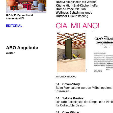
Bad
Minimalismus mit Wärme
Küche
High-End-Küchenhelfer
Home-Office
Mit Plan
Wellness
Schwimmstunde
H.O.M.E. Deutschland
Outdoor
Urlaubsfeeling
Juni-August 26
EDITORIAL
ABO Angebote
weiter
48 CIAO MILANO
34 Cover-Story
Beim Fuorisalone werden Möbel opulent
inszeniert
44 Salone Raritas
Die rare Leichtigkeit der Dinge: eine Platt
für Collectible Design
48 Ciao Milano