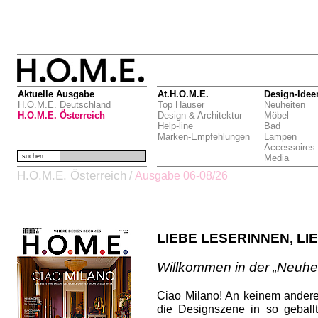
Aktuelle Ausgabe
At.H.O.M.E.
Design-Idee
H.O.M.E. Deutschland
Top Häuser
Neuheiten
H.O.M.E. Österreich
Design & Architektur
Möbel
Help-line
Bad
Marken-Empfehlungen
Lampen
Accessoires
suchen
Media
H.O.M.E. Österreich
/
Ausgabe 06-08/26
LIEBE LESERINNEN, LI
Willkommen in der „Neuhei
Ciao Milano! An keinem andere
die Designszene in so gebal