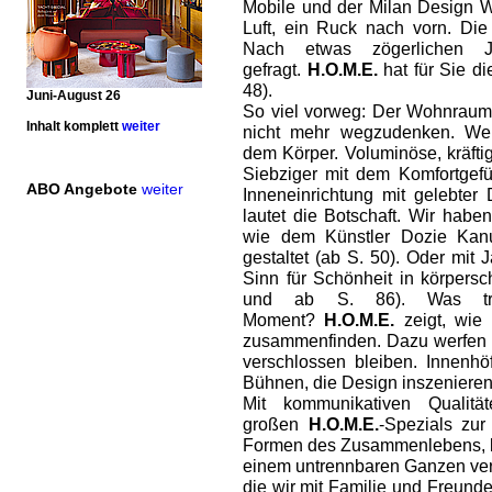
Mobile und der Milan Design W
Luft, ein Ruck nach vorn. Die
Nach etwas zögerlichen J
gefragt.
H.O.M.E.
hat für Sie d
48).
Juni-August 26
So viel vorweg: Der Wohnraum 
Inhalt komplett
weiter
nicht mehr wegzudenken. Wei
dem Körper. Voluminöse, kräfti
Siebziger mit dem Komfortgefü
ABO Angebote
weiter
Inneneinrichtung mit gelebter D
lautet die Botschaft. Wir hab
wie dem Künstler Dozie Kanu
gestaltet (ab S. 50). Oder mit
Sinn für Schönheit in körpers
und ab S. 86). Was tr
Moment?
H.O.M.E.
zeigt, wie 
zusammenfinden. Dazu werfen wi
verschlossen bleiben. Innenh
Bühnen, die Design inszenieren 
Mit kommunikativen Qualit
großen
H.O.M.E.
-Spezials zu
Formen des Zusammenlebens, b
einem untrennbaren Ganzen ver
die wir mit Familie und Freund