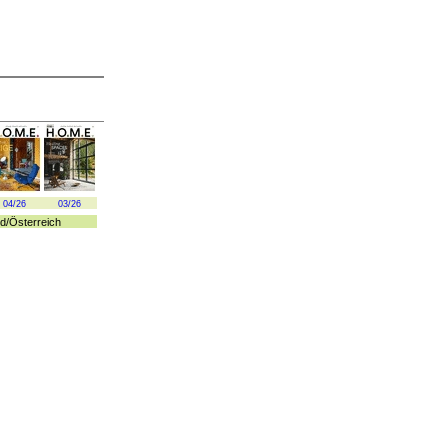
04/26
03/26
d
/
Österreich