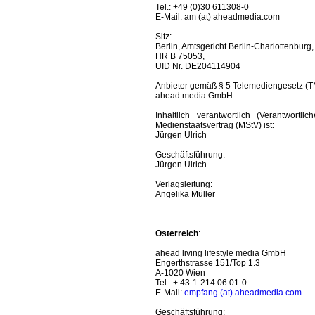
Tel.: +49 (0)30 611308-0
E-Mail: am (at) aheadmedia.com
Sitz:
Berlin, Amtsgericht Berlin-Charlottenburg,
HR B 75053,
UID Nr. DE204114904
Anbieter gemäß § 5 Telemediengesetz (TM
ahead media GmbH
Inhaltlich verantwortlich (Verantwor
Medienstaatsvertrag (MStV) ist:
Jürgen Ulrich
Geschäftsführung:
Jürgen Ulrich
Verlagsleitung:
Angelika Müller
Österreich
:
ahead living lifestyle media GmbH
Engerthstrasse 151/Top 1.3
A-1020 Wien
Tel. + 43-1-214 06 01-0
E-Mail:
empfang (at) aheadmedia.com
Geschäftsführung: