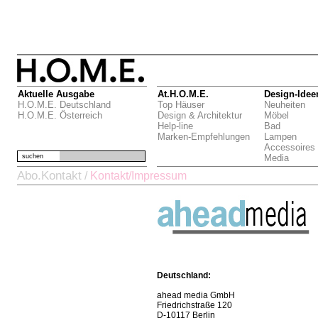
Aktuelle Ausgabe
At.H.O.M.E.
Design-Idee
H.O.M.E. Deutschland
Top Häuser
Neuheiten
H.O.M.E. Österreich
Design & Architektur
Möbel
Help-line
Bad
Marken-Empfehlungen
Lampen
Accessoires
suchen
Media
Abo.Kontakt
/
Kontakt/Impressum
Deutschland:
ahead media GmbH
Friedrichstraße 120
D-10117 Berlin