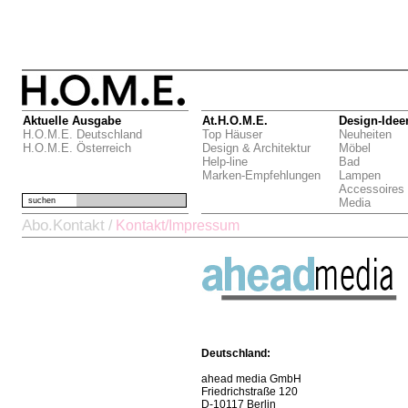
Aktuelle Ausgabe
At.H.O.M.E.
Design-Idee
H.O.M.E. Deutschland
Top Häuser
Neuheiten
H.O.M.E. Österreich
Design & Architektur
Möbel
Help-line
Bad
Marken-Empfehlungen
Lampen
Accessoires
suchen
Media
Abo.Kontakt
/
Kontakt/Impressum
Deutschland:
ahead media GmbH
Friedrichstraße 120
D-10117 Berlin