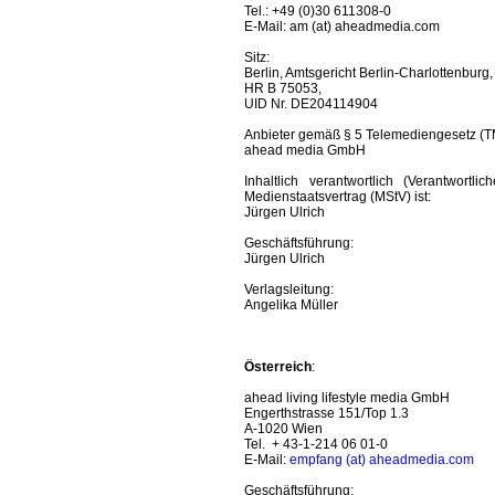
Tel.: +49 (0)30 611308-0
E-Mail: am (at) aheadmedia.com
Sitz:
Berlin, Amtsgericht Berlin-Charlottenburg,
HR B 75053,
UID Nr. DE204114904
Anbieter gemäß § 5 Telemediengesetz (TM
ahead media GmbH
Inhaltlich verantwortlich (Verantwor
Medienstaatsvertrag (MStV) ist:
Jürgen Ulrich
Geschäftsführung:
Jürgen Ulrich
Verlagsleitung:
Angelika Müller
Österreich
:
ahead living lifestyle media GmbH
Engerthstrasse 151/Top 1.3
A-1020 Wien
Tel. + 43-1-214 06 01-0
E-Mail:
empfang (at) aheadmedia.com
Geschäftsführung: