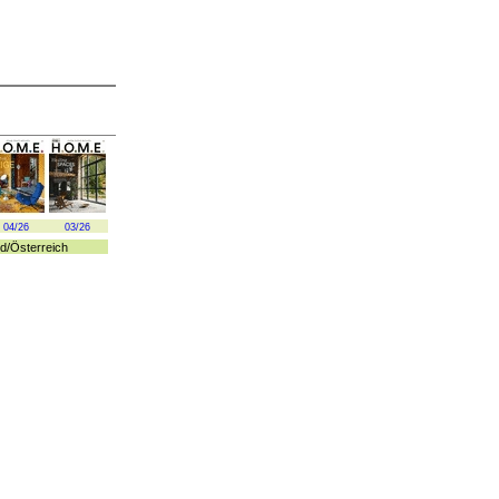
04/26
03/26
d
/
Österreich