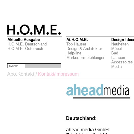
Aktuelle Ausgabe
At.H.O.M.E.
Design-Idee
H.O.M.E. Deutschland
Top Häuser
Neuheiten
H.O.M.E. Österreich
Design & Architektur
Möbel
Help-line
Bad
Marken-Empfehlungen
Lampen
Accessoires
suchen
Media
Abo.Kontakt
/
Kontakt/Impressum
Deutschland:
ahead media GmbH