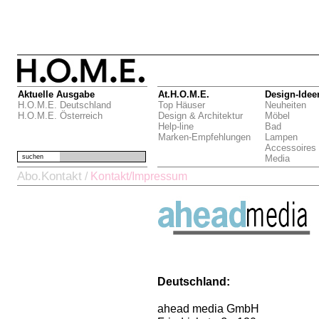
Aktuelle Ausgabe
At.H.O.M.E.
Design-Idee
H.O.M.E. Deutschland
Top Häuser
Neuheiten
H.O.M.E. Österreich
Design & Architektur
Möbel
Help-line
Bad
Marken-Empfehlungen
Lampen
Accessoires
suchen
Media
Abo.Kontakt
/
Kontakt/Impressum
Deutschland:
ahead media GmbH