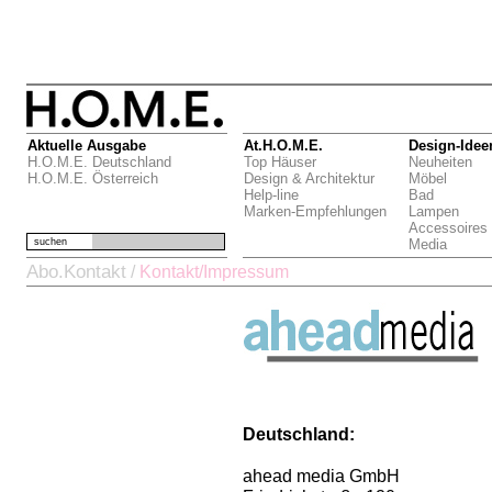
Aktuelle Ausgabe
At.H.O.M.E.
Design-Idee
H.O.M.E. Deutschland
Top Häuser
Neuheiten
H.O.M.E. Österreich
Design & Architektur
Möbel
Help-line
Bad
Marken-Empfehlungen
Lampen
Accessoires
suchen
Media
Abo.Kontakt
/
Kontakt/Impressum
Deutschland:
ahead media GmbH