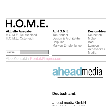
Aktuelle Ausgabe
At.H.O.M.E.
Design-Idee
H.O.M.E. Deutschland
Top Häuser
Neuheiten
H.O.M.E. Österreich
Design & Architektur
Möbel
Help-line
Bad
Marken-Empfehlungen
Lampen
Accessoires
suchen
Media
Abo.Kontakt
/
Kontakt/Impressum
Deutschland:
ahead media GmbH