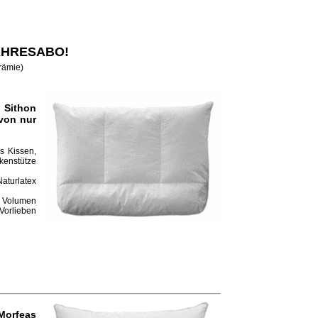
JAHRESABO!
Prämie)
 Sithon
von nur
s Kissen,
kenstütze
aturlatex
h Volumen
 Vorlieben
Morfeas