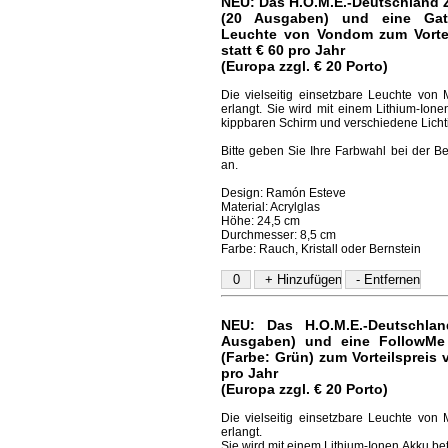
NEU: Das H.O.M.E.-Deutschland 
(20 Ausgaben) und eine Gats
Leuchte von Vondom zum Vortei
statt € 60 pro Jahr
(Europa zzgl. € 20 Porto)
Die vielseitig einsetzbare Leuchte von M
erlangt. Sie wird mit einem Lithium-Ione
kippbaren Schirm und verschiedene Lichti
Bitte geben Sie Ihre Farbwahl bei der B
an.
Design: Ramón Esteve
Material: Acrylglas
Höhe: 24,5 cm
Durchmesser: 8,5 cm
Farbe: Rauch, Kristall oder Bernstein
NEU: Das H.O.M.E.-Deutschlan
Ausgaben) und eine FollowMe
(Farbe: Grün) zum Vorteilspreis v
pro Jahr
(Europa zzgl. € 20 Porto)
Die vielseitig einsetzbare Leuchte von M
erlangt.
Sie wird mit einem Lithium-Ionen Akku be