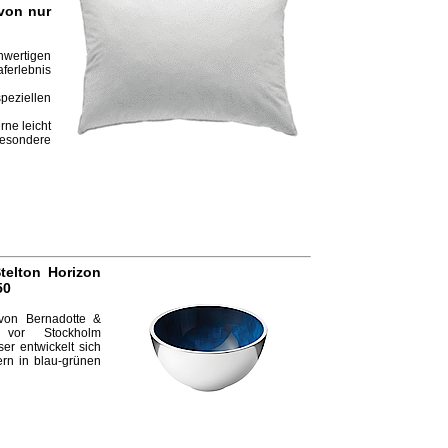
von nur
wertigen
aferlebnis
peziellen
rne leicht
sondere
telton Horizon
50
von Bernadotte &
vor Stockholm
ser entwickelt sich
rn in blau-grünen