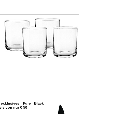
e
h
s
s
n
n
n
exkl
usives
Pure Black
eis von nur € 50