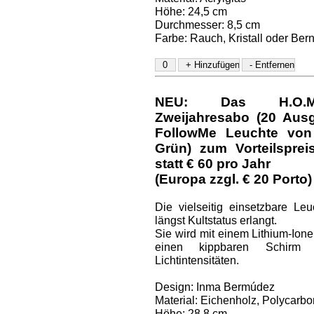
Höhe: 24,5 cm
Durchmesser: 8,5 cm
Farbe: Rauch, Kristall oder Bern
NEU: Das H.O.M.E.
Zweijahresabo (20 Aus
FollowMe Leuchte von 
Grün) zum Vorteilspre
statt € 60 pro Jahr
(Europa zzgl. € 20 Porto)
Die vielseitig einsetzbare Le
längst Kultstatus erlangt.
Sie wird mit einem Lithium-Ione
einen kippbaren Schirm 
Lichtintensitäten.
Design: Inma Bermúdez
Material: Eichenholz, Polycarbo
Höhe: 28,8 cm