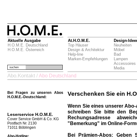
Aktuelle Ausgabe
At.H.O.M.E.
Design-Idee
H.O.M.E. Deutschland
Top Häuser
Neuheiten
H.O.M.E. Österreich
Design & Architektur
Möbel
Help-line
Bad
Marken-Empfehlungen
Lampen
Accessoires
suchen
Media
Abo.Kontakt
/
Abo Deutschland
Bei Fragen zu unseren Abos
Verschenken Sie ein H.O
H.O.M.E.-Deutschland:
Wenn Sie eines unserer Abo-
schreiben Sie bitte den Be
Leserservice H.O.M.E.
Rechungsadresse abweich
Cover Service GmbH & Co. KG
"Bemerkung" im Online-Formu
Postfach Nr. 2130
71011 Böblingen
Bei Prämien-Abos:
Geben S
Abo-Hotline: