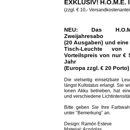
EXKLUSIV! H.O.M.E.
(zzgl. € 10,- Versandkostenantei
NEU: Das H.O.M.E.
Zweijahresabo
(20 Ausgaben) und eine
Tisch-Leuchte vo
Vorteilspreis von nur € 
Jahr
(Europa zzgl. € 20 Porto)
Die vielseitig einsetzbare Le
längst Kultstatus erlangt. Sie w
Ionen Akku betrieben, hat ei
und verschiedene Lichtintensitä
Bitte geben Sie Ihre Farbwah
unter "Bemerkung" an.
Design: Ramón Esteve
Material: Acrylglas