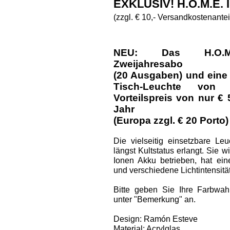
EXKLUSIV! H.O.M.E.
(zzgl. € 10,- Versandkostenantei
NEU: Das H.O.M.E.
Zweijahresabo
(20 Ausgaben) und eine
Tisch-Leuchte vo
Vorteilspreis von nur € 
Jahr
(Europa zzgl. € 20 Porto)
Die vielseitig einsetzbare Le
längst Kultstatus erlangt. Sie w
Ionen Akku betrieben, hat ei
und verschiedene Lichtintensitä
Bitte geben Sie Ihre Farbwah
unter "Bemerkung" an.
Design: Ramón Esteve
Material: Acrylglas