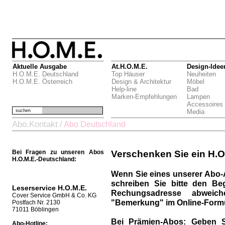
Aktuelle Ausgabe
At.H.O.M.E.
Design-Idee
H.O.M.E. Deutschland
Top Häuser
Neuheiten
H.O.M.E. Österreich
Design & Architektur
Möbel
Help-line
Bad
Marken-Empfehlungen
Lampen
Accessoires
suchen
Media
Abo.Kontakt
/
Abo Deutschland
Bei Fragen zu unseren Abos
Verschenken Sie ein H.O
H.O.M.E.-Deutschland:
Wenn Sie eines unserer Abo-
schreiben Sie bitte den Be
Leserservice H.O.M.E.
Rechungsadresse abweich
Cover Service GmbH & Co. KG
"Bemerkung" im Online-Formu
Postfach Nr. 2130
71011 Böblingen
Bei Prämien-Abos:
Geben S
Abo-Hotline: