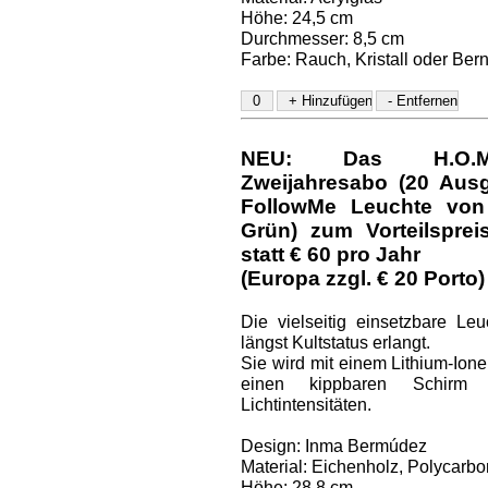
Höhe: 24,5 cm
Durchmesser: 8,5 cm
Farbe: Rauch, Kristall oder Bern
NEU: Das H.O.M.E.
Zweijahresabo (20 Aus
FollowMe Leuchte von 
Grün) zum Vorteilspre
statt € 60 pro Jahr
(Europa zzgl. € 20 Porto)
Die vielseitig einsetzbare Le
längst Kultstatus erlangt.
Sie wird mit einem Lithium-Ione
einen kippbaren Schirm 
Lichtintensitäten.
Design: Inma Bermúdez
Material: Eichenholz, Polycarbo
Höhe: 28,8 cm