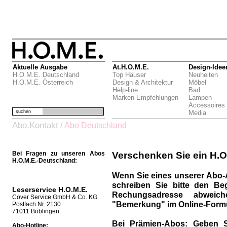
Aktuelle Ausgabe
At.H.O.M.E.
Design-Idee
H.O.M.E. Deutschland
Top Häuser
Neuheiten
H.O.M.E. Österreich
Design & Architektur
Möbel
Help-line
Bad
Marken-Empfehlungen
Lampen
Accessoires
suchen
Media
Abo.Kontakt
/
Abo Deutschland
Bei Fragen zu unseren Abos
Verschenken Sie ein H.O
H.O.M.E.-Deutschland:
Wenn Sie eines unserer Abo-
schreiben Sie bitte den Be
Leserservice H.O.M.E.
Rechungsadresse abweich
Cover Service GmbH & Co. KG
"Bemerkung" im Online-Formu
Postfach Nr. 2130
71011 Böblingen
Bei Prämien-Abos:
Geben S
Abo-Hotline: