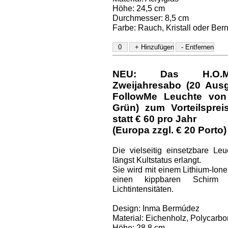
Höhe: 24,5 cm
Durchmesser: 8,5 cm
Farbe: Rauch, Kristall oder Bern
NEU: Das H.O.M.E.
Zweijahresabo (20 Aus
FollowMe Leuchte von 
Grün) zum Vorteilspre
statt € 60 pro Jahr
(Europa zzgl. € 20 Porto)
Die vielseitig einsetzbare Le
längst Kultstatus erlangt.
Sie wird mit einem Lithium-Ione
einen kippbaren Schirm 
Lichtintensitäten.
Design: Inma Bermúdez
Material: Eichenholz, Polycarbo
Höhe: 28,8 cm