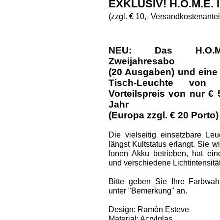
EXKLUSIV! H.O.M.E.
(zzgl. € 10,- Versandkostenantei
NEU: Das H.O.M.E.
Zweijahresabo
(20 Ausgaben) und eine
Tisch-Leuchte vo
Vorteilspreis von nur € 
Jahr
(Europa zzgl. € 20 Porto)
Die vielseitig einsetzbare Le
längst Kultstatus erlangt. Sie w
Ionen Akku betrieben, hat ei
und verschiedene Lichtintensitä
Bitte geben Sie Ihre Farbwah
unter "Bemerkung" an.
Design: Ramón Esteve
Material: Acrylglas