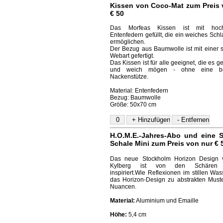
Kissen von Coco-Mat zum Preis 
€ 50
Das Morfeas Kissen ist mit hoch
Entenfedern gefüllt, die ein weiches Schl
ermöglichen.
Der Bezug aus Baumwolle ist mit einer s
Webart gefertigt.
Das Kissen ist für alle geeignet, die es ge
und weich mögen - ohne eine be
Nackenstütze.
Material: Entenfedern
Bezug: Baumwolle
Größe: 50x70 cm
H.O.M.E.-Jahres-Abo und
eine S
Schale Mini
zum Preis von nur € 
Das neue Stockholm Horizon Design 
Kylberg ist von den Schären 
inspiriert.Wie Reflexionen im stillen Was
das Horizon-Design zu abstrakten Muste
Nuancen.
Material:
Aluminium und Emaille
Höhe:
5,4 cm