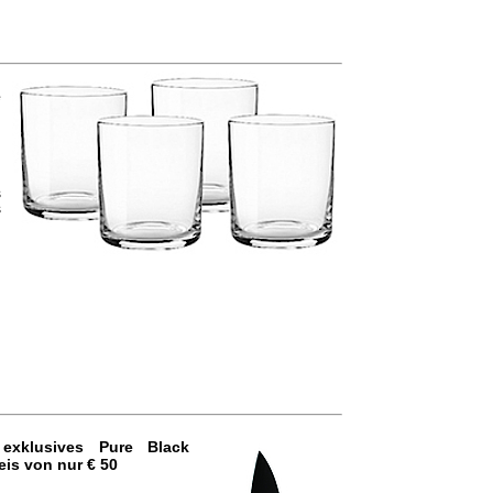
e
h
s
s
n
n
n
exkl
usives
Pure Black
eis von nur € 50