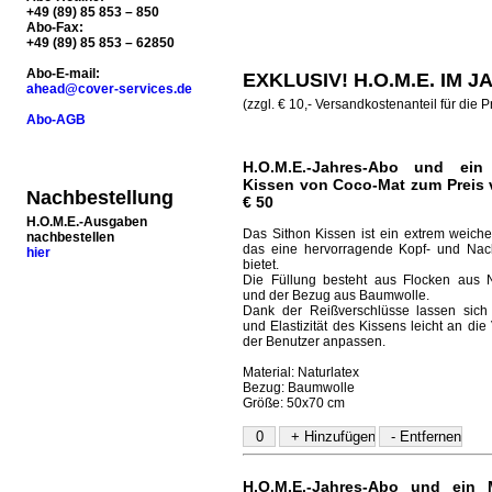
+49 (89) 85 853 – 850
Abo-Fax:
+49 (89) 85 853 – 62850
Abo-E-mail:
EXKLUSIV! H.O.M.E. IM 
ahead@cover-services.de
(zzgl. € 10,- Versandkostenanteil für die 
Abo-AGB
H.O.M.E.-Jahres-Abo und ein
Kissen von Coco-Mat zum Preis 
Nachbestellung
€ 50
H.O.M.E.-Ausgaben
Das Sithon Kissen ist ein extrem weiche
nachbestellen
das eine hervorragende Kopf- und Nac
hier
bietet.
Die Füllung besteht aus Flocken aus N
und der Bezug aus Baumwolle.
Dank der Reißverschlüsse lassen sic
und Elastizität des Kissens leicht an die
der Benutzer anpassen.
Material: Naturlatex
Bezug: Baumwolle
Größe: 50x70 cm
H.O.M.E.-Jahres-Abo und ein 