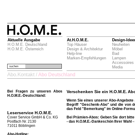
Aktuelle Ausgabe
At.H.O.M.E.
Design-Idee
H.O.M.E. Deutschland
Top Häuser
Neuheiten
H.O.M.E. Österreich
Design & Architektur
Möbel
Help-line
Bad
Marken-Empfehlungen
Lampen
Accessoires
suchen
Media
Abo.Kontakt
/
Abo Deutschland
Bei Fragen zu unseren Abos
Verschenken Sie ein H.O.M.E. Ab
H.O.M.E.-Deutschland:
Wenn Sie eines unserer Abo-Angebote a
Begriff "Geschenk-Abo" und die von 
das Feld "Bemerkung" im Online-Formul
Leserservice H.O.M.E.
Cover Service GmbH & Co. KG
Bei Prämien-Abos:
Geben Sie dort bit
Postfach Nr. 2130
- das H.O.M.E.-Dankeschön Ihrer Wahl - 
71011 Böblingen
Abo-Hotline: