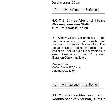
Durchmesser:
10 cm
H.O.M.E.-Jahres-Abo und
4 fein
Wassergläser von Stelton
,
zum Preis von nur € 50
Die Simply Gläser zeichnen sich durc
eine minimalistische Formsprache au
und passen zu jedem Sommertisch. Da
elegante Design dekoriert auch jede
festlichen Tisch und die Gläser werden i
einer Geschenkbox mit 4 graue
filigranen Gläsern geliefert.
Material: Glas
Maße: Breite Ø 7,5 cm,
Volumen: 0,3 Liter
H.O.M.E.-Jahres-Abo und ein 
Kochmesser von Stelton
,
zum Pr