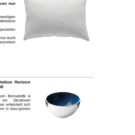
von nur
wertigen
aferlebnis
peziellen
rne leicht
sondere
telton Horizon
50
von Bernadotte &
vor Stockholm
ser entwickelt sich
rn in blau-grünen