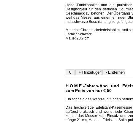
Hohe Funktionalität und ein puristisch,
Designobjekt für den seriösen Gourmet,
Geschmack zu betonen. Der Übergang vom 
weil das Messer aus einem einzigen Stück
mattschwarze Beschichtung sorgt für gute G
Material: Chromnickeledelstahl mit soft
Farbe : Schwarz
Maße: 23,7 cm
H.O.M.E.-Jahres-Abo und
Edel
zum Preis von nur € 50
Ein schneidiges Werkzeug für den perfek
Das hochwertige Edelstahl-Käsemesser v
äußerst praktisch und wertet jede Käsep
kommt das Messer zum Einsatz und zerkle
Länge 21 cm, Material Edelstahl Satin-pol