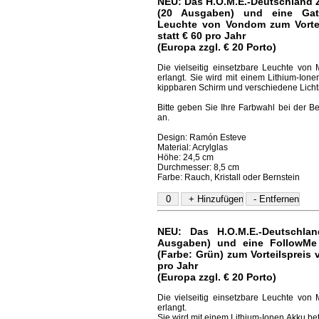
NEU: Das H.O.M.E.-Deutschland 
(20 Ausgaben) und eine Gats
Leuchte von Vondom zum Vortei
statt € 60 pro Jahr
(Europa zzgl. € 20 Porto)
Die vielseitig einsetzbare Leuchte von M
erlangt. Sie wird mit einem Lithium-Ione
kippbaren Schirm und verschiedene Lichti
Bitte geben Sie Ihre Farbwahl bei der B
an.
Design: Ramón Esteve
Material: Acrylglas
Höhe: 24,5 cm
Durchmesser: 8,5 cm
Farbe: Rauch, Kristall oder Bernstein
NEU: Das H.O.M.E.-Deutschlan
Ausgaben) und eine FollowMe
(Farbe: Grün) zum Vorteilspreis v
pro Jahr
(Europa zzgl. € 20 Porto)
Die vielseitig einsetzbare Leuchte von M
erlangt.
Sie wird mit einem Lithium-Ionen Akku be