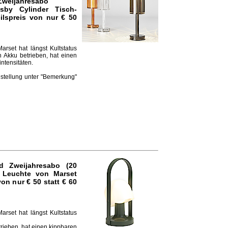
Zweijahresabo
by Cylinder Tisch-
lspreis von nur € 50
arset hat längst Kultstatus
n Akku betrieben, hat einen
ntensitäten.
estellung unter "Bemerkung"
d Zweijahresabo (20
 Leuchte von Marset
on nur € 50 statt € 60
arset hat längst Kultstatus
trieben, hat einen kippbaren