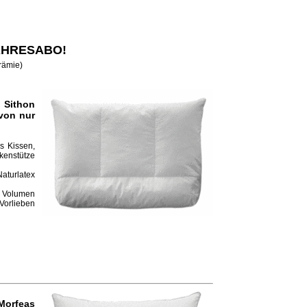
JAHRESABO!
Prämie)
 Sithon
von nur
s Kissen,
kenstütze
aturlatex
h Volumen
 Vorlieben
Morfeas