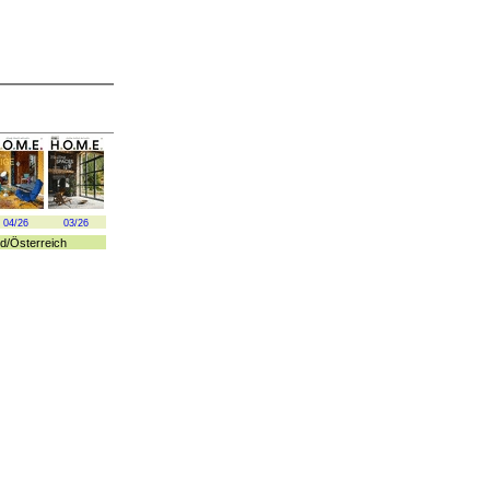
04/26
03/26
d
/
Österreich