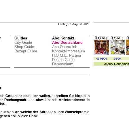
Freitag, 7. August 2026
n
Guides
Abo.Kontakt
City Guide
Abo Deutschland
Shop Guide
Abo Österreich
Rezept Guide
Kontakt/Impressum
H.O.M.E. Partner
06-08/26
05/26
Design-Guide
Datenschutz
Archiv
Deuschlan
o
ls Geschenk bestellen wollen, schreiben Sie bitte den
der Rechungsadresse abweichende Anlieferadresse in
ar.
te auch an, an welche der Adressen Ihre Wunschprämie
gehen soll. Vielen Dank.