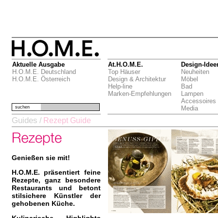
Aktuelle Ausgabe
At.H.O.M.E.
Design-Idee
H.O.M.E. Deutschland
Top Häuser
Neuheiten
H.O.M.E. Österreich
Design & Architektur
Möbel
Help-line
Bad
Marken-Empfehlungen
Lampen
Accessoires
suchen
Media
Guides
/
Rezept Guide
Genießen sie mit!
H.O.M.E. präsentiert feine
Rezepte, ganz besondere
Restaurants und betont
stilsichere Künstler der
gehobenen Küche.