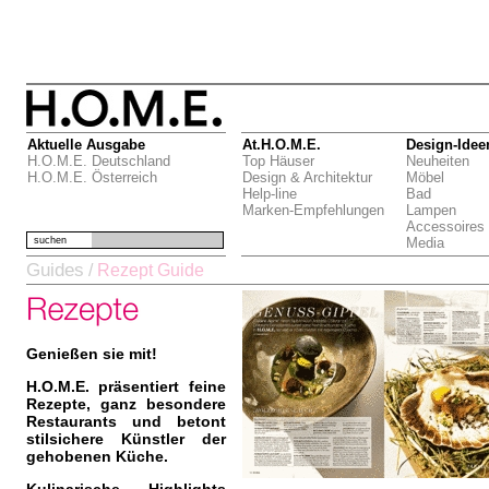
Aktuelle Ausgabe
At.H.O.M.E.
Design-Idee
H.O.M.E. Deutschland
Top Häuser
Neuheiten
H.O.M.E. Österreich
Design & Architektur
Möbel
Help-line
Bad
Marken-Empfehlungen
Lampen
Accessoires
suchen
Media
Guides
/
Rezept Guide
Genießen sie mit!
H.O.M.E. präsentiert feine
Rezepte, ganz besondere
Restaurants und betont
stilsichere Künstler der
gehobenen Küche.