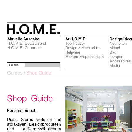
Aktuelle Ausgabe
At.H.O.M.E.
Design-Idee
H.O.M.E. Deutschland
Top Häuser
Neuheiten
H.O.M.E. Österreich
Design & Architektur
Möbel
Help-line
Bad
Marken-Empfehlungen
Lampen
Accessoires
suchen
Media
Guides
/
Shop Guide
Konsumtempel.
Diese Stores verleiten mit
attraktiven Designprodukten
und außergewöhnlichem