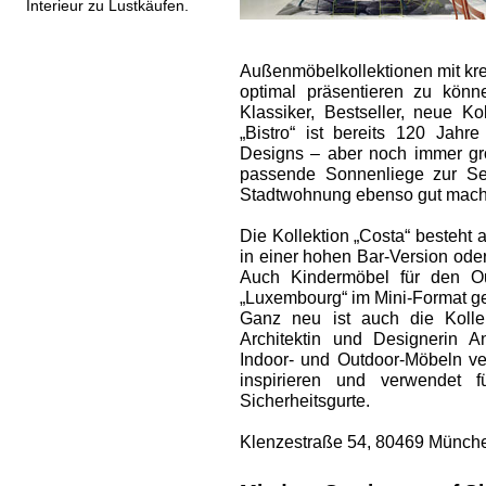
Interieur zu Lustkäufen.
Außenmöbel­kollektionen mit kr
optimal präsentieren zu kön
Klassiker, Bestseller, neue ­K
„Bistro“ ist bereits 120 Jahre
Designs – aber noch immer gro
passende Sonnenliege zur Sei
Stadtwohnung ebenso gut macht
Die Kollektion „Costa“ besteht 
in einer hohen Bar-Version oder
Auch Kindermöbel für den Ou
„Luxembourg“ im Mini-Format ges
Ganz neu ist auch die Kollek
Architektin und Designerin 
Indoor- und Outdoor-Möbeln ver
inspirieren und verwendet f
Sicherheitsgurte.
Klenzestraße 54, 80469 Münche