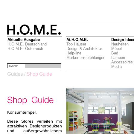
Aktuelle Ausgabe
At.H.O.M.E.
Design-Idee
H.O.M.E. Deutschland
Top Häuser
Neuheiten
H.O.M.E. Österreich
Design & Architektur
Möbel
Help-line
Bad
Marken-Empfehlungen
Lampen
Accessoires
suchen
Media
Guides
/
Shop Guide
Konsumtempel.
Diese Stores verleiten mit
attraktiven Designprodukten
und außergewöhnlichem