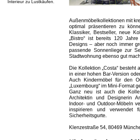
Interieur zu Lustkäufen.
Außenmöbel­kollektionen mit kr
optimal präsentieren zu kön
Klassiker, Bestseller, neue ­K
„Bistro“ ist bereits 120 Jahre
Designs – aber noch immer gro
passende Sonnenliege zur Sei
Stadtwohnung ebenso gut macht
Die Kollektion „Costa“ besteht 
in einer hohen Bar-Version oder
Auch Kindermöbel für den Ou
„Luxembourg“ im Mini-Format ges
Ganz neu ist auch die Kollek
Architektin und Designerin 
Indoor- und Outdoor-Möbeln ver
inspirieren und verwendet f
Sicherheitsgurte.
Klenzestraße 54, 80469 Münche