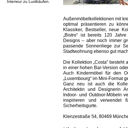
Interieur zu Lustkäufen.
Außenmöbel­kollektionen mit kr
optimal präsentieren zu kön
Klassiker, Bestseller, neue ­K
„Bistro“ ist bereits 120 Jahre
Designs – aber noch immer gro
passende Sonnenliege zur Sei
Stadtwohnung ebenso gut macht
Die Kollektion „Costa“ besteht 
in einer hohen Bar-Version oder
Auch Kindermöbel für den Ou
„Luxembourg“ im Mini-Format ges
Ganz neu ist auch die Kollek
Architektin und Designerin 
Indoor- und Outdoor-Möbeln ver
inspirieren und verwendet f
Sicherheitsgurte.
Klenzestraße 54, 80469 Münche