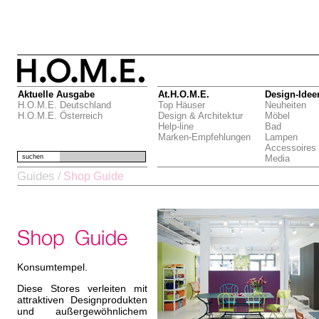
Aktuelle Ausgabe
At.H.O.M.E.
Design-Idee
H.O.M.E. Deutschland
Top Häuser
Neuheiten
H.O.M.E. Österreich
Design & Architektur
Möbel
Help-line
Bad
Marken-Empfehlungen
Lampen
Accessoires
suchen
Media
Guides
/
Shop Guide
Konsumtempel.
Diese Stores verleiten mit
attraktiven Designprodukten
und außergewöhnlichem