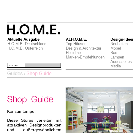
Aktuelle Ausgabe
At.H.O.M.E.
Design-Idee
H.O.M.E. Deutschland
Top Häuser
Neuheiten
H.O.M.E. Österreich
Design & Architektur
Möbel
Help-line
Bad
Marken-Empfehlungen
Lampen
Accessoires
suchen
Media
Guides
/
Shop Guide
Konsumtempel.
Diese Stores verleiten mit
attraktiven Designprodukten
und außergewöhnlichem