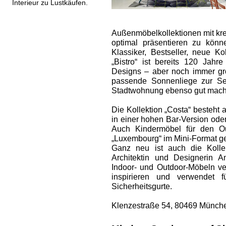
Interieur zu Lustkäufen.
Außenmöbel­kollektionen mit kr
optimal präsentieren zu kön
Klassiker, Bestseller, neue ­K
„Bistro“ ist bereits 120 Jahre
Designs – aber noch immer gro
passende Sonnenliege zur Sei
Stadtwohnung ebenso gut macht
Die Kollektion „Costa“ besteht 
in einer hohen Bar-Version oder
Auch Kindermöbel für den Ou
„Luxembourg“ im Mini-Format ges
Ganz neu ist auch die Kollek
Architektin und Designerin 
Indoor- und Outdoor-Möbeln ver
inspirieren und verwendet f
Sicherheitsgurte.
Klenzestraße 54, 80469 Münche