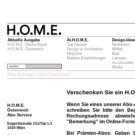
Aktuelle Ausgabe
At.H.O.M.E.
Design-Idee
H.O.M.E. Deutschland
Top Häuser
Neuheiten
H.O.M.E. Österreich
Design & Architektur
Möbel
Help-line
Bad
Marken-Empfehlungen
Lampen
Accessoires
suchen
Media
Abo.Kontakt
/
Abo Österreich
Verschenken Sie ein H.O
Wenn Sie eines unserer Abo-
H.O.M.E.
schreiben Sie bitte den Be
Österreich
Abo Service
Rechungsadresse abweich
"Bemerkung" im Online-Formu
Engerthstraße 151/Top 1.3
1020 Wien
Bei Prämien-Abos:
Geben S