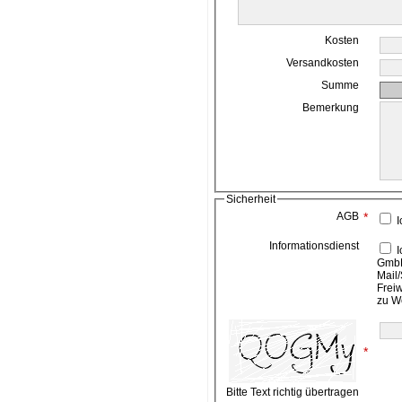
Kosten
Versandkosten
Summe
Bemerkung
Sicherheit
AGB
*
I
Informationsdienst
Ich bin damit einverstanden, das die ahead media
GmbH
Mail/
Frei
zu W
*
Bitte Text richtig übertragen