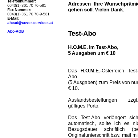
Telefonnummer:
Adressen Ihre Wunschprämie 
0043(1) 361 70 70-581
gehen soll. Vielen Dank.
Fax Nummer:
0043(1) 361 70 70-9-581
E-Mail:
ahead@cover-services.at
Abo-AGB
Test-Abo
H.O.M.E. im Test-Abo,
5 Ausgaben um € 10
Das
H.O.M.E.
-Österreich Test
Abo
(5 Ausgaben) zum Preis von nu
€ 10.
Auslandsbestellungen zzgl
gültiges Porto.
Das Test-Abo verlängert sic
automatisch, sollte ich es 
Bezugsdauer schriftlich (
Originalunterschrift bzw. mail m