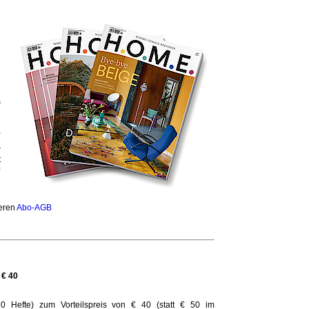
s
,
n
r
t
-
n
seren
Abo-AGB
 € 40
10 Hefte) zum Vorteilspreis von € 40 (statt € 50 im