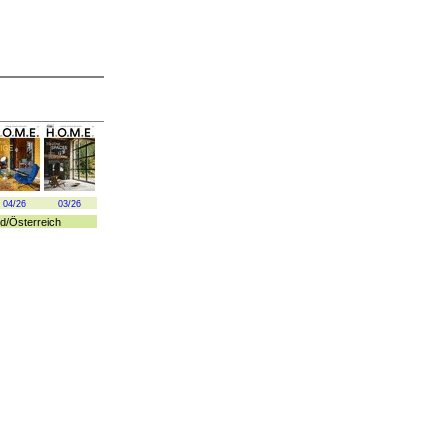
04/26
03/26
d
/
Österreich