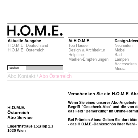
Aktuelle Ausgabe
At.H.O.M.E.
Design-Idee
H.O.M.E. Deutschland
Top Häuser
Neuheiten
H.O.M.E. Österreich
Design & Architektur
Möbel
Help-line
Bad
Marken-Empfehlungen
Lampen
Accessoires
suchen
Media
Abo.Kontakt
/
Abo Österreich
Verschenken Sie ein H.O.M.E. Ab
Wenn Sie eines unserer Abo-Angebote a
Begriff "Geschenk-Abo" und die von 
H.O.M.E.
das Feld "Bemerkung" im Online-Formul
Österreich
Abo Service
Bei Prämien-Abos:
Geben Sie dort bit
- das H.O.M.E.-Dankeschön Ihrer Wahl - 
Engerthstraße 151/Top 1.3
1020 Wien