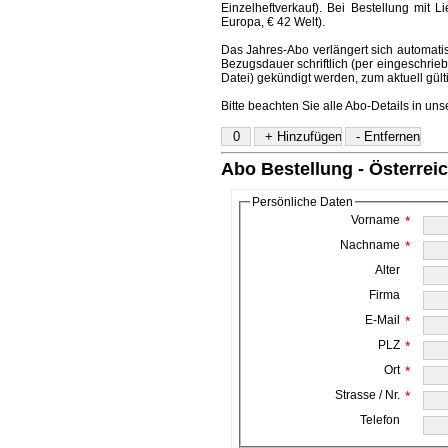
Einzelheftverkauf). Bei Bestellung mit L
Europa, € 42 Welt).
Das Jahres-Abo verlängert sich automatis
Bezugsdauer schriftlich (per eingeschriebe
Datei) gekündigt werden, zum aktuell gül
Bitte beachten Sie alle Abo-Details in un
Abo Bestellung - Österrei
Persönliche Daten
Vorname
*
Nachname
*
Alter
Firma
E-Mail
*
PLZ
*
Ort
*
Strasse / Nr.
*
Telefon