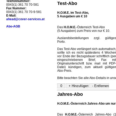
Telefonnummer:
Test-Abo
0043(1) 361 70 70-581
Fax Nummer:
0043(1) 361 70 70-9-581
H.O.M.E. im Test-Abo,
E-Mail:
5 Ausgaben um € 10
ahead@cover-services.at
Abo-AGB
Das
H.O.M.E.
-Österreich Test-Abo
(5 Ausgaben) zum Preis von nur € 10.
Auslandsbestellungen zzgl. gültige
Porto.
Das Test-Abo verlängert sich automatisch
sollte ich es nicht spätestens 4 Woche
vor Ende der Bezugsdauer schriftlich (pe
eingeschriebenen Brief, Fax mi
Originalunterschrift bzw. mail mit PDF
Datei) kündigen, zum aktuell gültige
Abo-Preis.
Bitte beachten Sie alle Abo-Details in un
Jahres-Abo
H.O.M.E.-Österreich Jahres-Abo um nur
Das
H.O.M.E.
-Österreich Jahres-Abo (