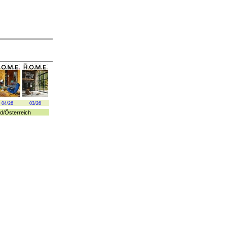
04/26
03/26
d
/
Österreich