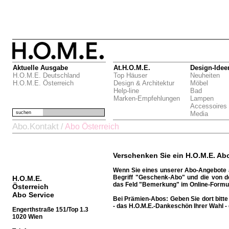
Aktuelle Ausgabe
At.H.O.M.E.
Design-Idee
H.O.M.E. Deutschland
Top Häuser
Neuheiten
H.O.M.E. Österreich
Design & Architektur
Möbel
Help-line
Bad
Marken-Empfehlungen
Lampen
Accessoires
suchen
Media
Abo.Kontakt
/
Abo Österreich
Verschenken Sie ein H.O.M.E. Ab
Wenn Sie eines unserer Abo-Angebote a
Begriff "Geschenk-Abo" und die von 
H.O.M.E.
das Feld "Bemerkung" im Online-Formul
Österreich
Abo Service
Bei Prämien-Abos:
Geben Sie dort bit
- das H.O.M.E.-Dankeschön Ihrer Wahl - 
Engerthstraße 151/Top 1.3
1020 Wien