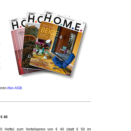
s
,
n
r
t
-
n
seren
Abo-AGB
 € 40
10 Hefte) zum Vorteilspreis von € 40 (statt € 50 im