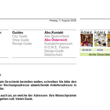
Freitag, 7. August 2026
n
Guides
Abo.Kontakt
City Guide
Abo Deutschland
Shop Guide
Abo Österreich
Rezept Guide
Kontakt/Impressum
H.O.M.E. Partner
06-08/26
05/26
Design-Guide
Datenschutz
Archiv
Deuschlan
o
ls Geschenk bestellen wollen, schreiben Sie bitte den
der Rechungsadresse abweichende Anlieferadresse in
ar.
te auch an, an welche der Adressen Ihre Wunschprämie
gehen soll. Vielen Dank.