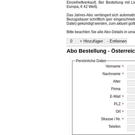
Einzelheftverkauf). Bei Bestellung mit L
Europa, € 42 Welt).
Das Jahres-Abo verlängert sich automatis
Bezugsdauer schriftlich (per eingeschriebe
Datei) gekündigt werden, zum aktuell gül
Bitte beachten Sie alle Abo-Details in un
Abo Bestellung - Österrei
Persönliche Daten
Vorname
*
Nachname
*
Alter
Firma
E-Mail
*
PLZ
*
Ort
*
Strasse / Nr.
*
Telefon