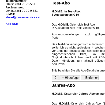
Telefonnummer:
Test-Abo
0043(1) 361 70 70-581
Fax Nummer:
0043(1) 361 70 70-9-581
H.O.M.E. im Test-Abo,
E-Mail:
5 Ausgaben um € 10
ahead@cover-services.at
Abo-AGB
Das
H.O.M.E.
-Österreich Test-Abo
(5 Ausgaben) zum Preis von nur € 10.
Auslandsbestellungen zzgl. gültige
Porto.
Das Test-Abo verlängert sich automatisch
sollte ich es nicht spätestens 4 Woche
vor Ende der Bezugsdauer schriftlich (pe
eingeschriebenen Brief, Fax mi
Originalunterschrift bzw. mail mit PDF
Datei) kündigen, zum aktuell gültige
Abo-Preis.
Bitte beachten Sie alle Abo-Details in un
Jahres-Abo
H.O.M.E.-Österreich Jahres-Abo um nur
Das
H.O.M.E.
-Österreich Jahres-Abo (