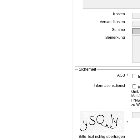
Kosten
Versandkosten
Summe
Bemerkung
Sicherheit
AGB
*
I
Informationsdienst
Ich bin damit einverstanden, das die ahead media
GmbH
Mail/
Frei
zu W
*
Bitte Text richtig übertragen