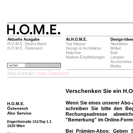
Aktuelle Ausgabe
At.H.O.M.E.
Design-Idee
H.O.M.E. Deutschland
Top Häuser
Neuheiten
H.O.M.E. Österreich
Design & Architektur
Möbel
Help-line
Bad
Marken-Empfehlungen
Lampen
Accessoires
suchen
Media
Abo.Kontakt
/
Abo Österreich
Verschenken Sie ein H.O
Wenn Sie eines unserer Abo-
H.O.M.E.
schreiben Sie bitte den Be
Österreich
Abo Service
Rechungsadresse abweich
"Bemerkung" im Online-Formu
Engerthstraße 151/Top 1.3
1020 Wien
Bei Prämien-Abos:
Geben S