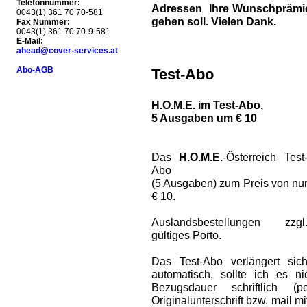
Telefonnummer:
Adressen Ihre Wunschprämie 
0043(1) 361 70 70-581
gehen soll. Vielen Dank.
Fax Nummer:
0043(1) 361 70 70-9-581
E-Mail:
ahead@cover-services.at
Abo-AGB
Test-Abo
H.O.M.E. im Test-Abo,
5 Ausgaben um € 10
Das
H.O.M.E.
-Österreich Test
Abo
(5 Ausgaben) zum Preis von nu
€ 10.
Auslandsbestellungen zzgl
gültiges Porto.
Das Test-Abo verlängert sic
automatisch, sollte ich es 
Bezugsdauer schriftlich (
Originalunterschrift bzw. mail m