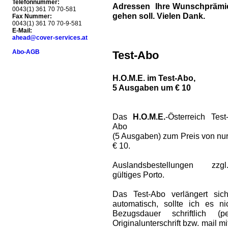
Telefonnummer:
Adressen Ihre Wunschprämie 
0043(1) 361 70 70-581
gehen soll. Vielen Dank.
Fax Nummer:
0043(1) 361 70 70-9-581
E-Mail:
ahead@cover-services.at
Abo-AGB
Test-Abo
H.O.M.E. im Test-Abo,
5 Ausgaben um € 10
Das
H.O.M.E.
-Österreich Test
Abo
(5 Ausgaben) zum Preis von nu
€ 10.
Auslandsbestellungen zzgl
gültiges Porto.
Das Test-Abo verlängert sic
automatisch, sollte ich es 
Bezugsdauer schriftlich (
Originalunterschrift bzw. mail m