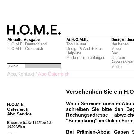
Aktuelle Ausgabe
At.H.O.M.E.
Design-Idee
H.O.M.E. Deutschland
Top Häuser
Neuheiten
H.O.M.E. Österreich
Design & Architektur
Möbel
Help-line
Bad
Marken-Empfehlungen
Lampen
Accessoires
suchen
Media
Abo.Kontakt
/
Abo Österreich
Verschenken Sie ein H.O
Wenn Sie eines unserer Abo-
H.O.M.E.
schreiben Sie bitte den Be
Österreich
Abo Service
Rechungsadresse abweich
"Bemerkung" im Online-Formu
Engerthstraße 151/Top 1.3
1020 Wien
Bei Prämien-Abos:
Geben S