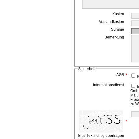
Kosten
Versandkosten
Summe
Bemerkung
Sicherheit
AGB
*
I
Informationsdienst
Ich bin damit einverstanden, das die ahead media
GmbH
Mail/
Frei
zu W
*
Bitte Text richtig übertragen