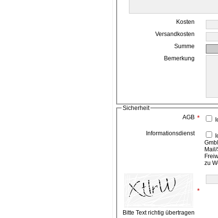
Kosten
Versandkosten
Summe
Bemerkung
Sicherheit
AGB
*
I
Informationsdienst
Ich bin damit einverstanden, das die ahead media
GmbH
Mail/
Frei
zu W
*
Bitte Text richtig übertragen