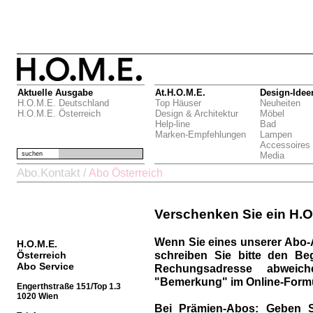
Aktuelle Ausgabe
At.H.O.M.E.
Design-Idee
H.O.M.E. Deutschland
Top Häuser
Neuheiten
H.O.M.E. Österreich
Design & Architektur
Möbel
Help-line
Bad
Marken-Empfehlungen
Lampen
Accessoires
suchen
Media
Abo.Kontakt
/
Abo Österreich
Verschenken Sie ein H.O
Wenn Sie eines unserer Abo-
H.O.M.E.
schreiben Sie bitte den Be
Österreich
Abo Service
Rechungsadresse abweich
"Bemerkung" im Online-Formu
Engerthstraße 151/Top 1.3
1020 Wien
Bei Prämien-Abos:
Geben S