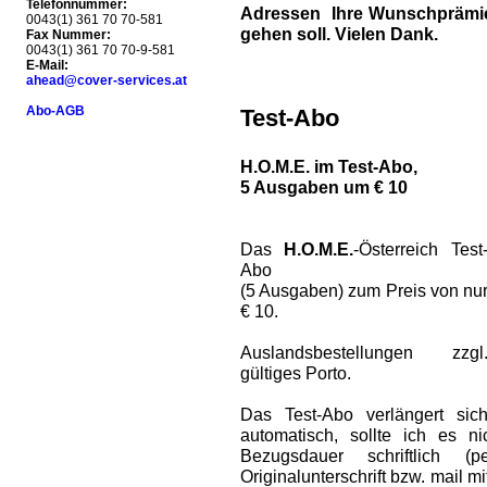
Telefonnummer:
Adressen Ihre Wunschprämie 
0043(1) 361 70 70-581
gehen soll. Vielen Dank.
Fax Nummer:
0043(1) 361 70 70-9-581
E-Mail:
ahead@cover-services.at
Abo-AGB
Test-Abo
H.O.M.E. im Test-Abo,
5 Ausgaben um € 10
Das
H.O.M.E.
-Österreich Test
Abo
(5 Ausgaben) zum Preis von nu
€ 10.
Auslandsbestellungen zzgl
gültiges Porto.
Das Test-Abo verlängert sic
automatisch, sollte ich es 
Bezugsdauer schriftlich (
Originalunterschrift bzw. mail m