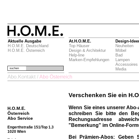
Aktuelle Ausgabe
At.H.O.M.E.
Design-Idee
H.O.M.E. Deutschland
Top Häuser
Neuheiten
H.O.M.E. Österreich
Design & Architektur
Möbel
Help-line
Bad
Marken-Empfehlungen
Lampen
Accessoires
suchen
Media
Abo.Kontakt
/
Abo Österreich
Verschenken Sie ein H.O
Wenn Sie eines unserer Abo-
H.O.M.E.
schreiben Sie bitte den Be
Österreich
Abo Service
Rechungsadresse abweich
"Bemerkung" im Online-Formu
Engerthstraße 151/Top 1.3
1020 Wien
Bei Prämien-Abos:
Geben S