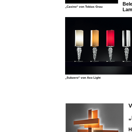
Bel
„Casino“ von Tobias Grau
Lam
„Subzero“ von Axo Light
V
„
H