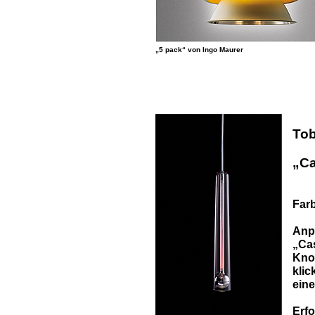
„5 pack“ von Ingo Maurer
Tob
„Ca
Farb
Anp
„Ca
Kno
klic
ein
Erf