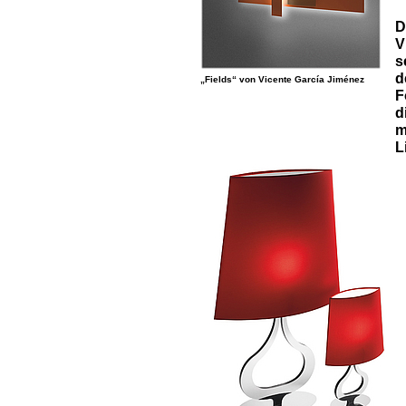
D
V
s
d
„Fields“ von Vicente García Jiménez
F
d
m
L