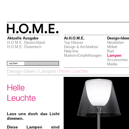
Aktuelle Ausgabe
At.H.O.M.E.
Design-Idee
H.O.M.E. Deutschland
Top Häuser
Neuheiten
H.O.M.E. Österreich
Design & Architektur
Möbel
Help-line
Bad
Marken-Empfehlungen
Lampen
Accessoires
suchen
Media
Design-Ideen
Lampen
/
/
Helle Leuchte
Lass uns doch das Licht
dimmen.
Diese Lampen sind