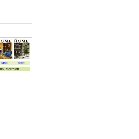
04/26
03/26
d
/
Österreich