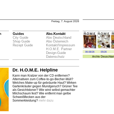
Freitag, 7. August 2026
n
Guides
Abo.Kontakt
City Guide
Abo Deutschland
Shop Guide
Abo Österreich
Rezept Guide
Kontakt/Impressum
H.O.M.E. Partner
06-08/26
05/26
Design-Guide
Datenschutz
Archiv
Deuschlan
Dr. H.O.M.E. Helpline
Kann man Kratzer von der CD entfernen?
Alternativen zum Coffee-to-go-Becher-Müll?
Welches Make-up für gebräunte Haut? Wirken
Gartenkräuter gegen Mundgeruch? Grüner Tee
als Gesichtstoner? Wie wird selbst gemachter
Milchschaum fest? Wie entfernt man gelbe
Schweißflecken aus der
Sommerkleidung?
mehr dazu