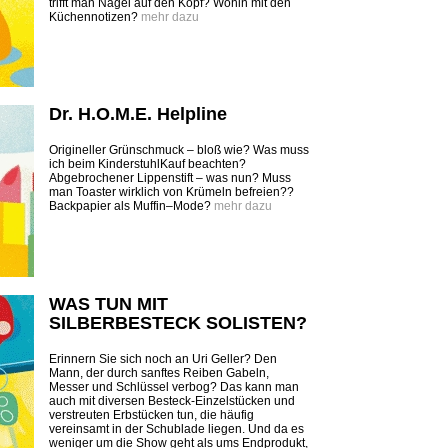
trifft man Nägel auf den Kopf? Wohin mit den
Küchennotizen?
mehr dazu
Dr. H.O.M.E. Helpline
Origineller Grünschmuck – bloß wie? Was muss
ich beim KinderstuhlKauf beachten?
Abgebrochener Lippenstift – was nun? Muss
man Toaster wirklich von Krümeln befreien??
Backpapier als Muffin–Mode?
mehr dazu
WAS TUN MIT
SILBERBESTECK SOLISTEN?
Erinnern Sie sich noch an Uri Geller? Den
Mann, der durch sanftes Reiben Gabeln,
Messer und Schlüssel verbog? Das kann man
auch mit diversen Besteck-Einzelstücken und
verstreuten Erbstücken tun, die häufig
vereinsamt in der Schublade liegen. Und da es
weniger um die Show geht als ums Endprodukt,