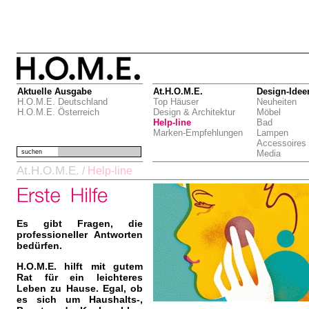
Aktuelle Ausgabe
At.H.O.M.E.
Design-Idee
H.O.M.E. Deutschland
Top Häuser
Neuheiten
H.O.M.E. Österreich
Design & Architektur
Möbel
Help-line
Bad
Marken-Empfehlungen
Lampen
Accessoires
suchen
Media
At.H.O.M.E.
/
Help-line
Es gibt Fragen, die
professioneller Antworten
bedürfen.
H.O.M.E. hilft mit gutem
Rat für ein leichteres
Leben zu Hause. Egal, ob
es sich um Haushalts-,