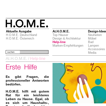
Aktuelle Ausgabe
At.H.O.M.E.
Design-Idee
H.O.M.E. Deutschland
Top Häuser
Neuheiten
H.O.M.E. Österreich
Design & Architektur
Möbel
Help-line
Bad
Marken-Empfehlungen
Lampen
Accessoires
suchen
Media
At.H.O.M.E.
/
Help-line
Es gibt Fragen, die
professioneller Antworten
bedürfen.
H.O.M.E. hilft mit gutem
Rat für ein leichteres
Leben zu Hause. Egal, ob
es sich um Haushalts-,