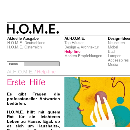
Aktuelle Ausgabe
At.H.O.M.E.
Design-Idee
H.O.M.E. Deutschland
Top Häuser
Neuheiten
H.O.M.E. Österreich
Design & Architektur
Möbel
Help-line
Bad
Marken-Empfehlungen
Lampen
Accessoires
suchen
Media
At.H.O.M.E.
/
Help-line
Es gibt Fragen, die
professioneller Antworten
bedürfen.
H.O.M.E. hilft mit gutem
Rat für ein leichteres
Leben zu Hause. Egal, ob
es sich um Haushalts-,