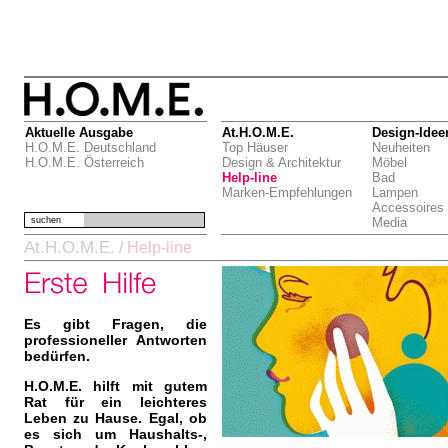
Aktuelle Ausgabe
At.H.O.M.E.
Design-Idee
H.O.M.E. Deutschland
Top Häuser
Neuheiten
H.O.M.E. Österreich
Design & Architektur
Möbel
Help-line
Bad
Marken-Empfehlungen
Lampen
Accessoires
suchen
Media
At.H.O.M.E.
/
Help-line
Es gibt Fragen, die
professioneller Antworten
bedürfen.
H.O.M.E. hilft mit gutem
Rat für ein leichteres
Leben zu Hause. Egal, ob
es sich um Haushalts-,