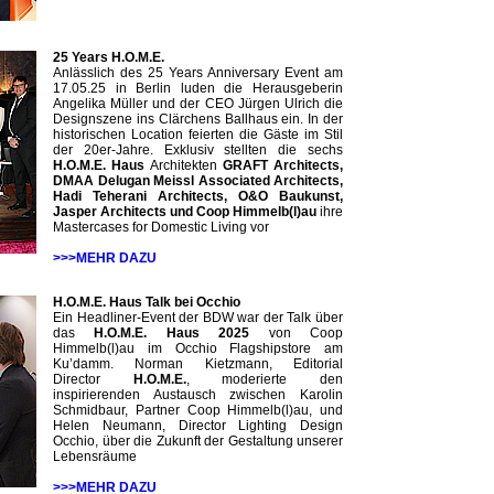
25 Years H.O.M.E.
Anlässlich des 25 Years Anniversary Event am
17.05.25 in Berlin luden die Herausgeberin
Angelika Müller und der CEO Jürgen Ulrich die
Designszene ins Clärchens Ballhaus ein. In der
historischen Location feierten die Gäste im Stil
der 20er-Jahre. Exklusiv stellten die sechs
H.O.M.E. Haus
Architekten
GRAFT Architects,
DMAA Delugan Meissl Associated Architects,
Hadi Teherani Architects, O&O Baukunst,
Jasper Architects und Coop Himmelb(l)au
ihre
Mastercases for Domestic Living vor
>>>MEHR DAZU
H.O.M.E. Haus Talk bei Occhio
Ein Headliner-Event der BDW war der Talk über
das
H.O.M.E. Haus 2025
von Coop
Himmelb(l)au im Occhio Flagshipstore am
Ku’damm. Norman Kietzmann, Editorial
Director
H.O.M.E.
, moderierte den
inspirierenden Austausch zwischen Karolin
Schmidbaur, Partner Coop Himmelb(l)au, und
Helen Neumann, Director Lighting Design
Occhio, über die Zukunft der Gestaltung unserer
Lebensräume
>>>MEHR DAZU