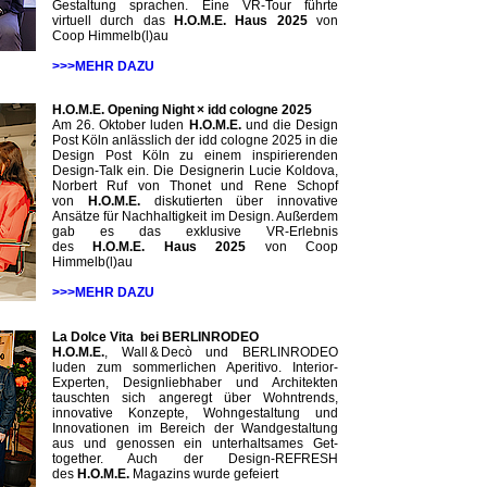
Gestaltung sprachen. Eine VR-Tour führte
virtuell durch das
H.O.M.E. Haus 2025
von
Coop Himmelb(l)au
>>>MEHR DAZU
H.O.M.E. Opening Night × idd cologne 2025
Am 26. Oktober luden
H.O.M.E.
und die Design
Post Köln anlässlich der idd cologne 2025 in die
Design Post Köln zu einem inspirierenden
Design-Talk ein. Die Designerin Lucie Koldova,
Norbert Ruf von Thonet und Rene Schopf
von
H.O.M.E.
diskutierten über innovative
Ansätze für Nachhaltigkeit im Design. Außerdem
gab es das exklusive VR-Erlebnis
des
H.O.M.E. Haus 2025
von Coop
Himmelb(l)au
>>>MEHR DAZU
La Dolce Vita bei BERLINRODEO
H.O.M.E.
, Wall & Decò und BERLINRODEO
luden zum sommerlichen Aperitivo. Interior-
Experten, Designliebhaber und Architekten
tauschten sich angeregt über Wohntrends,
innovative Konzepte, ­Wohngestaltung und
Innovationen im ­Bereich der Wandgestaltung
aus und ­genossen ein unterhaltsames Get-
together. Auch der Design-REFRESH
des
H.O.M.E.
Magazins wurde gefeiert