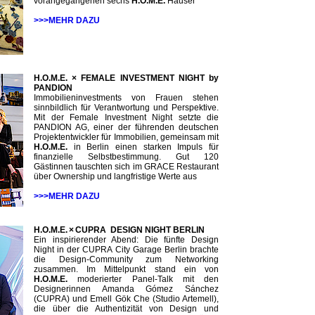
vorangegangenen sechs
H.O.M.E.
Häuser
>>>MEHR DAZU
H.O.M.E. × FEMALE INVESTMENT NIGHT by
PANDION
Immobilieninvestments von Frauen stehen
sinnbildlich für Verantwortung und Perspektive.
Mit der Female Investment Night setzte die
PANDION AG, einer der führenden deutschen
Projektentwickler für Immobilien, gemeinsam mit
H.O.M.E.
in Berlin einen starken Impuls für
finanzielle Selbstbestimmung. Gut 120
Gästinnen tauschten sich im GRACE Restaurant
über Ownership und langfristige Werte aus
>>>MEHR DAZU
H.O.M.E. × CUPRA DESIGN NIGHT BERLIN
Ein inspirierender Abend: Die fünfte Design
Night in der CUPRA City Garage Berlin brachte
die Design-Community zum Networking
zusammen. Im Mittelpunkt stand ein von
H.O.M.E.
moderierter Panel-Talk mit den
Designerinnen Amanda Gómez Sánchez
(CUPRA) und Emell Gök Che (Studio Artemell),
die über die Authentizität von Design und