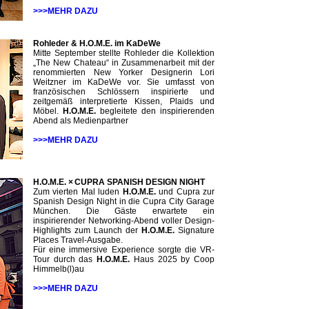
>>>MEHR DAZU
Rohleder & H.O.M.E. im KaDeWe
Mitte September stellte Rohleder die Kollektion
„The New Chateau“ in Zusammenarbeit mit der
renommierten New Yorker Designerin Lori
Weitzner im KaDeWe vor. Sie umfasst von
französischen Schlössern inspirierte und
zeitgemäß interpretierte Kissen, Plaids und
Möbel.
H.O.M.E.
begleitete den inspirierenden
Abend als Medienpartner
>>>MEHR DAZU
H.O.M.E. × CUPRA SPANISH DESIGN NIGHT
Zum vierten Mal luden
H.O.M.E.
und Cupra zur
Spanish Design Night in die Cupra City Garage
München. Die Gäste erwartete ein
inspirierender Networking-Abend voller Design-
Highlights zum Launch der
H.O.M.E.
Signature
Places Travel-Ausgabe.
Für eine immersive Experience sorgte die VR-
Tour durch das
H.O.M.E.
Haus 2025 by Coop
Himmelb(l)au
>>>MEHR DAZU