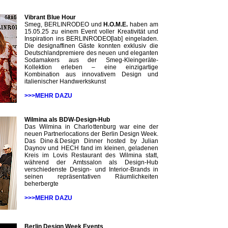
Vibrant Blue Hour
Smeg, BERLINRODEO und
H.O.M.E.
haben am
15.05.25 zu einem Event voller Kreativität und
Inspiration ins BERLINRODEO[lab] eingeladen.
Die designaffinen Gäste konnten exklusiv die
Deutschlandpremiere des neuen und eleganten
Sodamakers aus der Smeg-Kleingeräte-
Kollektion erleben – eine einzigartige
Kombination aus innovativem Design und
italienischer Handwerkskunst
>>>MEHR DAZU
Wilmina als BDW-Design-Hub
Das Wilmina in Charlottenburg war eine der
neuen Partnerlocations der Berlin Design Week.
Das Dine & Design Dinner hosted by Julian
Daynov und HECH fand im kleinen, geladenen
Kreis im Lovis Restaurant des Wilmina statt,
während der Amtssalon als Design-Hub
verschiedenste Design- und Interior-Brands in
seinen repräsentativen Räumlichkeiten
beherbergte
>>>MEHR DAZU
Berlin Design Week Events