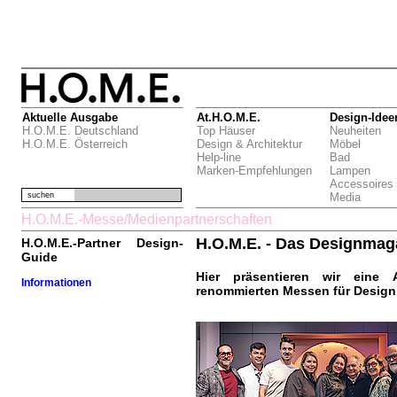
Aktuelle Ausgabe
At.H.O.M.E.
Design-Idee
H.O.M.E. Deutschland
Top Häuser
Neuheiten
H.O.M.E. Österreich
Design & Architektur
Möbel
Help-line
Bad
Marken-Empfehlungen
Lampen
Accessoires
suchen
Media
H.O.M.E.-Messe/Medienpartnerschaften
H.O.M.E. - Das Designma
H.O.M.E.-Partner Design-
Guide
Hier präsentieren wir eine 
Informationen
renommierten Messen für Design