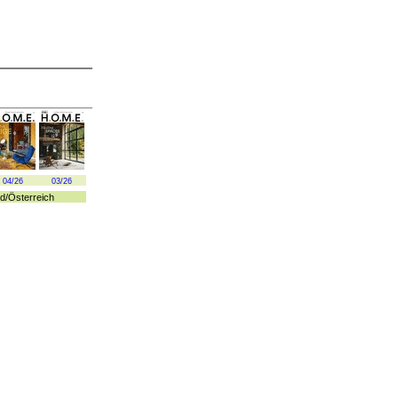
04/26
03/26
d
/
Österreich