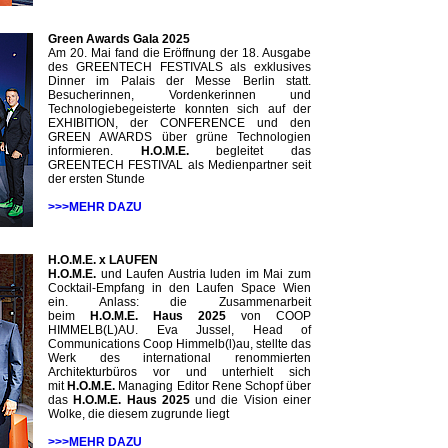
Green Awards Gala 2025
Am 20. Mai fand die Eröffnung der 18. Ausgabe
des GREENTECH FESTIVALS als exklusives
Dinner im Palais der Messe Berlin statt.
Besucherinnen, Vordenkerinnen und
Technologiebegeisterte konnten sich auf der
EXHIBITION, der CONFERENCE und den
GREEN AWARDS über grüne Technologien
informieren.
H.O.M.E.
begleitet das
GREENTECH FESTIVAL als Medienpartner seit
der ersten Stunde
>>>MEHR DAZU
H.O.M.E. x LAUFEN
H.O.M.E.
und Laufen Austria luden im Mai zum
Cocktail-Empfang in den Laufen Space Wien
ein. Anlass: die Zusammenarbeit
beim
H.O.M.E.
Haus 2025
von COOP
HIMMELB(L)AU. Eva Jussel, Head of
Communications Coop Himmelb(l)au, stellte das
Werk des international renommierten
Architekturbüros vor und unterhielt sich
mit
H.O.M.E.
Managing Editor Rene Schopf über
das
H.O.M.E.
Haus 2025
und die Vision einer
Wolke, die diesem zugrunde liegt
>>>MEHR DAZU