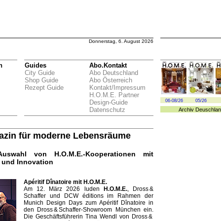
Donnerstag, 6. August 2026
n
Guides
Abo.Kontakt
City Guide
Abo Deutschland
Shop Guide
Abo Österreich
Rezept Guide
Kontakt/Impressum
H.O.M.E. Partner
06-08/26
05/26
Design-Guide
Datenschutz
Archiv
Deuschlan
gazin für moderne Lebensräume
Auswahl von H.O.M.E.-Kooperationen mit
 und Innovation
Apéritif Dînatoire mit H.O.M.E.
Am 12. März 2026 luden
H.O.M.E.
, Dross &
Schaffer und DCW éditions im Rahmen der
Munich Design Days zum Apéritif Dînatoire in
den Dross & Schaffer-Showroom ­München ein.
Die Geschäftsführerin Tina Wendl von Dross &