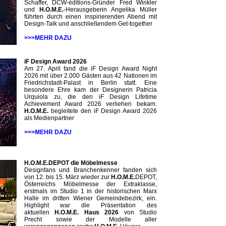
Schaffer, DCW-éditions-Gründer Fred Winkler
und
H.O.M.E.
-Heraus­geberin Angelika Müller
führten durch einen inspirierenden Abend mit
Design-Talk und anschließendem Get-together
>>>MEHR DAZU
iF Design Award 2026
Am 27. April fand die iF Design Award Night
2026 mit über 2.000 Gästen aus 42 Nationen im
Friedrichstadt-Palast in Berlin statt. Eine
besondere Ehre kam der Designerin Patricia
Urquiola zu, die den iF Design Lifetime
Achievement Award 2026 verliehen bekam.
H.O.M.E.
begleitete den iF Design Award 2026
als Medienpartner
>>>MEHR DAZU
H.O.M.E.DEPOT die Möbelmesse
Designfans und Branchenkenner fanden sich
von 12. bis 15. März wieder zur
H.O.M.E.
DEPOT,
Österreichs Möbelmesse der Extraklasse,
erstmals im Studio 1 in der historischen Marx
Halle im dritten Wiener Gemeindebezirk, ein.
Highlight war die Präsentation des
aktuellen
H.O.M.E. Haus 2026
von Studio
Precht sowie der Modelle aller