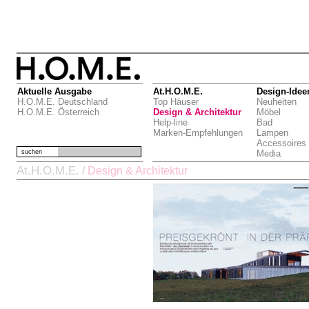
Aktuelle Ausgabe
At.H.O.M.E.
Design-Idee
H.O.M.E. Deutschland
Top Häuser
Neuheiten
H.O.M.E. Österreich
Design & Architektur
Möbel
Help-line
Bad
Marken-Empfehlungen
Lampen
Accessoires
suchen
Media
At.H.O.M.E.
/
Design & Architektur