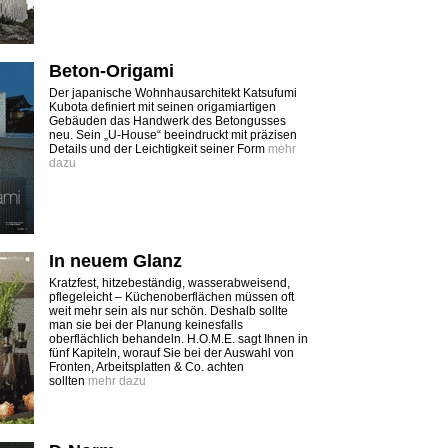
Beton-Origami
Der japanische Wohnhausarchitekt Katsufumi
Kubota definiert mit seinen origamiartigen
Gebäuden das Handwerk des Betongusses
neu. Sein „U-House“ beeindruckt mit präzisen
Details und der Leichtigkeit seiner Form
mehr
dazu
In neuem Glanz
Kratzfest, hitzebeständig, wasserabweisend,
pflegeleicht – Küchenoberflächen müssen oft
weit mehr sein als nur schön. Deshalb sollte
man sie bei der ­Planung keinesfalls
oberflächlich behandeln. H.O.M.E. sagt Ihnen in
fünf Kapiteln, worauf Sie bei der Auswahl von
Fronten, Arbeits­platten & Co. achten
sollten
mehr dazu