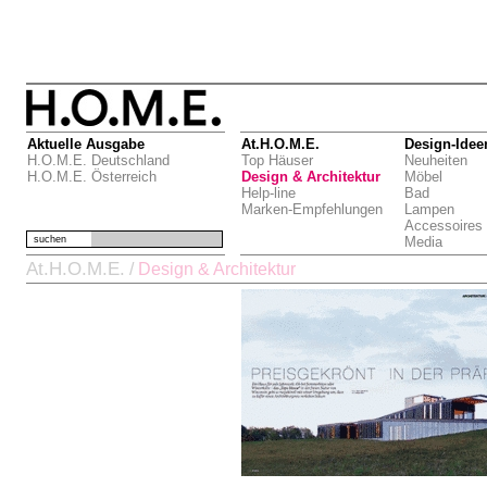
Aktuelle Ausgabe
At.H.O.M.E.
Design-Idee
H.O.M.E. Deutschland
Top Häuser
Neuheiten
H.O.M.E. Österreich
Design & Architektur
Möbel
Help-line
Bad
Marken-Empfehlungen
Lampen
Accessoires
suchen
Media
At.H.O.M.E.
/
Design & Architektur