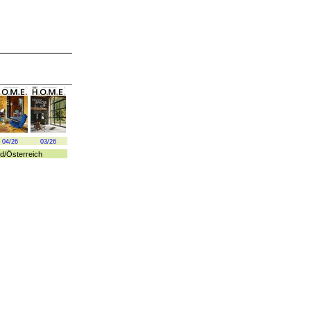
04/26
03/26
d
/
Österreich