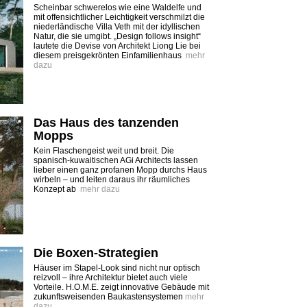
Scheinbar schwerelos wie eine Waldelfe und
mit offensichtlicher Leichtigkeit verschmilzt die
niederländische Villa Veth mit der idyllischen
Natur, die sie umgibt. „Design follows insight“
lautete die Devise von Architekt Liong Lie bei
diesem preisgekrönten Einfamilienhaus
mehr
dazu
Das Haus des tanzenden
Mopps
Kein Flaschengeist weit und breit. Die
spanisch-kuwaitischen AGi Architects lassen
lieber einen ganz profanen Mopp durchs Haus
wirbeln – und leiten daraus ihr räumliches
Konzept ab
mehr dazu
Die Boxen-Strategien
Häuser im Stapel-Look sind nicht nur optisch
reizvoll – ihre Architektur bietet auch viele
Vorteile. H.O.M.E. zeigt innovative Gebäude mit
zukunftsweisenden Baukastensystemen
mehr
dazu