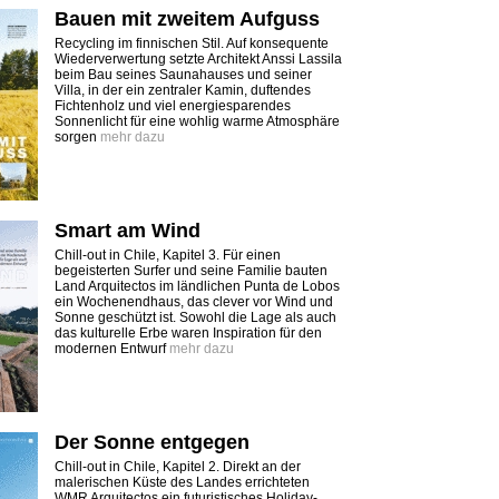
Bauen mit zweitem Aufguss
Recycling im finnischen Stil. Auf konsequente
Wiederverwertung setzte Architekt Anssi Lassila
beim Bau seines Saunahauses und seiner
Villa, in der ein zentraler Kamin, duftendes
Fichtenholz und viel energiesparendes
Sonnenlicht für eine wohlig warme Atmosphäre
sorgen
mehr dazu
Smart am Wind
Chill-out in Chile, Kapitel 3. Für einen
begeisterten Surfer und seine Familie bauten
Land Arquitectos im ländlichen Punta de Lobos
ein Wochenendhaus, das clever vor Wind und
Sonne geschützt ist. Sowohl die Lage als auch
das kulturelle Erbe waren Inspiration für den
modernen Entwurf
mehr dazu
Der Sonne entgegen
Chill-out in Chile, Kapitel 2. Direkt an der
malerischen Küste des Landes errichteten
WMR Arquitectos ein futuristisches Holiday-