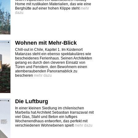
Home mit rustikalen Materialien, das wie eine
Berghütte auf einer hohen Klippe steht
mehr
dazu
Wohnen mit Mehr-Blick
Chill-out in Chile, Kapitel 1. Im Küstenort
Matanzas steht ein ebenso spektakuläres wie
bescheidenes Ferienhaus. Seinen Architekten
gelang es durch den cleveren Einsatz von
Türen und Fenstern, den Bewohnern einen
atemberaubenden Panoramablick zu
bescheren
mehr dazu
Die Luftburg
In einer kleinen Siedlung im chilenischen
Marbella hat Architekt Sebastian Irarrazaval mit
viel Glas, Stahl und Beton ein luftiges
Wochenendhaus entworfen, das perfekt mit
verschiedenen Wohnebenen spielt
mehr dazu