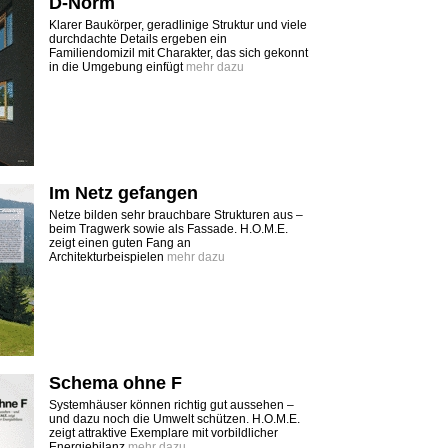
D-Norm
Klarer Baukörper, geradlinige Struktur und viele
durchdachte Details ergeben ein
Familiendomizil mit Charakter, das sich gekonnt
in die Umgebung einfügt
mehr dazu
Im Netz gefangen
Netze bilden sehr brauchbare Strukturen aus –
beim Tragwerk sowie als Fassade. H.O.M.E.
zeigt einen guten Fang an
Architekturbeispielen
mehr dazu
Schema ohne F
Systemhäuser können richtig gut aussehen –
und dazu noch die Umwelt schützen. H.O.M.E.
zeigt attraktive Exemplare mit vorbildlicher
Energiebilanz
mehr dazu