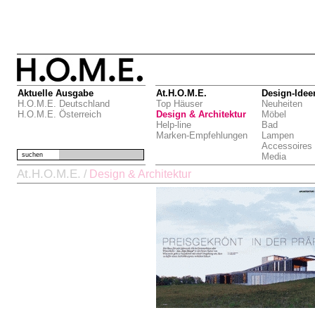
Aktuelle Ausgabe
At.H.O.M.E.
Design-Idee
H.O.M.E. Deutschland
Top Häuser
Neuheiten
H.O.M.E. Österreich
Design & Architektur
Möbel
Help-line
Bad
Marken-Empfehlungen
Lampen
Accessoires
suchen
Media
At.H.O.M.E.
/
Design & Architektur