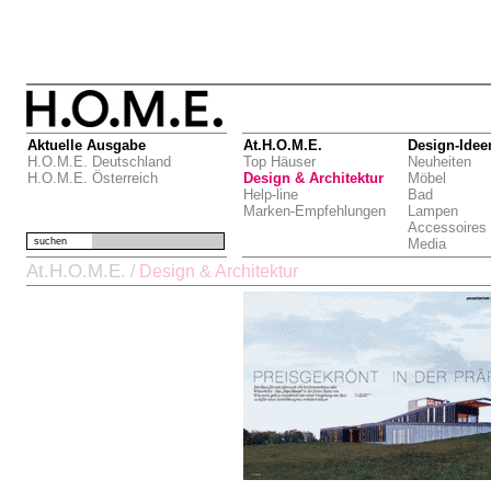
Aktuelle Ausgabe
At.H.O.M.E.
Design-Idee
H.O.M.E. Deutschland
Top Häuser
Neuheiten
H.O.M.E. Österreich
Design & Architektur
Möbel
Help-line
Bad
Marken-Empfehlungen
Lampen
Accessoires
suchen
Media
At.H.O.M.E.
/
Design & Architektur