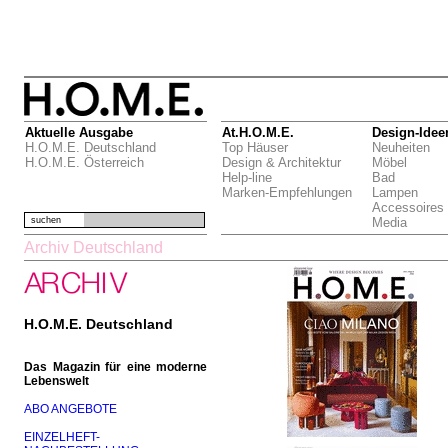
Aktuelle Ausgabe
At.H.O.M.E.
Design-Idee
H.O.M.E. Deutschland
Top Häuser
Neuheiten
H.O.M.E. Österreich
Design & Architektur
Möbel
Help-line
Bad
Marken-Empfehlungen
Lampen
Accessoires
suchen
Media
Archiv Deutschland
H.O.M.E. Deutschland
Das Magazin für eine moderne
Lebenswelt
ABO ANGEBOTE
EINZELHEFT-