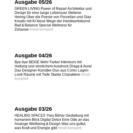
Ausgabe 05/26
GREEN LIVING Power of Repair Architektur und
Design für eine lange Lebenszei Stefanie
Hering Über die Poesie von Porzellan und Glas
Kreativ mit KI Neue Wege der Handwerkskunst
Bad & Balance Special Wellness für
Zuhause
Inhalt komplett
Ausgabe 04/26
Bye-bye BEIGE Mehr Farbe! Interieurs mit
Haltung und sinnlichem Ausdruck Draga & Aurel
Das Designer-Künstler-Duo aus Como Lagen-
Look Räume mit Tiefe Starke Charaktere
Inhalt
komplett
Ausgabe 03/26
HEALING SPACES Yves Béhar Gestaltung mit
humanem Blick Digital Detox Eine Ode an das
Analoge Wellbeing & Design Was uns guttut,
was Kraft und Energie gibt
Inhalt komplett