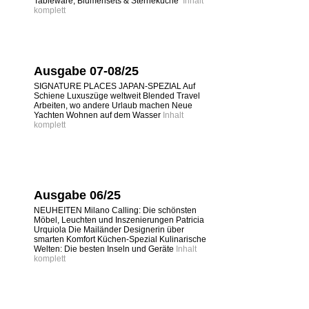
Tableware, Blumensets & Sterneküche
Inhalt
komplett
Ausgabe 07-08/25
SIGNATURE PLACES JAPAN-SPEZIAL Auf
Schiene Luxuszüge weltweit Blended Travel
Arbeiten, wo andere Urlaub machen Neue
Yachten Wohnen auf dem Wasser
Inhalt
komplett
Ausgabe 06/25
NEUHEITEN Milano Calling: Die schönsten
Möbel, Leuchten und Inszenierungen Patricia
Urquiola Die Mailänder Designerin über
smarten Komfort Küchen-Spezial Kulinarische
Welten: Die besten Inseln und Geräte
Inhalt
komplett