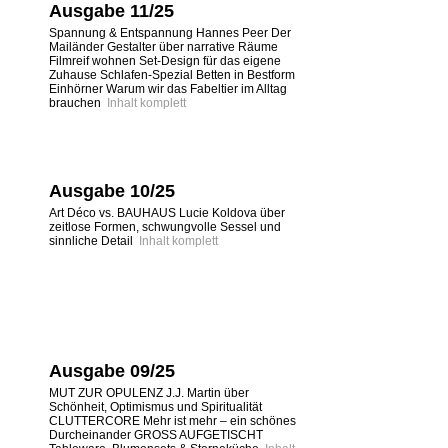
Ausgabe 11/25
Spannung & Entspannung Hannes Peer Der
Mailänder Gestalter über narrative Räume
Filmreif wohnen Set-Design für das eigene
Zuhause Schlafen-Spezial Betten in Bestform
Einhörner Warum wir das Fabeltier im Alltag
brauchen
Inhalt komplett
Ausgabe 10/25
Art Déco vs. BAUHAUS Lucie Koldova über
zeitlose Formen, schwungvolle Sessel und
sinnliche Detail
Inhalt komplett
Ausgabe 09/25
MUT ZUR OPULENZ J.J. Martin über
Schönheit, Optimismus und Spiritualität
CLUTTERCORE Mehr ist mehr – ein schönes
Durcheinander GROSS AUFGETISCHT