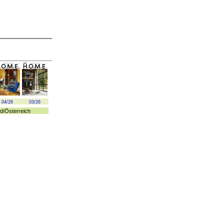
04/26
03/26
d
/
Österreich