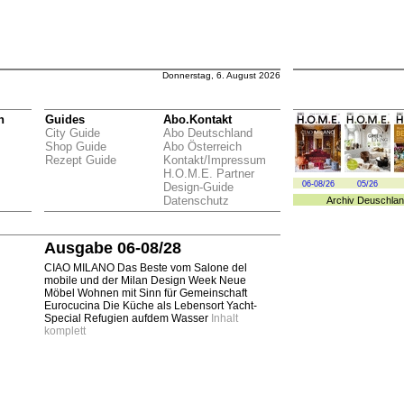
Donnerstag, 6. August 2026
n
Guides
Abo.Kontakt
City Guide
Abo Deutschland
Shop Guide
Abo Österreich
Rezept Guide
Kontakt/Impressum
H.O.M.E. Partner
06-08/26
05/26
Design-Guide
Datenschutz
Archiv
Deuschlan
Ausgabe 06-08/28
CIAO MILANO Das Beste vom Salone del
mobile und der Milan Design Week Neue
Möbel Wohnen mit Sinn für Gemeinschaft
Eurocucina Die Küche als Lebensort Yacht-
Special Refugien aufdem Wasser
Inhalt
komplett