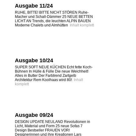
Ausgabe 11/24
RUHE, BITTE! BITTE NICHT STÖREN Ruhe-
Macher und Schall-Dämmer 25 NEUE BETTEN
LICHT AN Trends, die leuchten ALPIN BAUEN
Moderne Chalets und Almhütten
Inhalt komplett
Ausgabe 10/24
SUPER SOFT NEUE KÜCHEN Echt fette Koch-
Bühnen In Hülle & Fülle Die neue Weichheit!
Alles in Butter Der Farbtrend Zartgelb
Architektur Rem Koolhaas wird 80!
Inhalt
komplett
Ausgabe 09/24
DESIGN UPDATE NEULAND Revolutionen in
Licht, Material und Form 25 neue Sofas 7
Design Bestseller FRAUEN VOR!
Designerinnen und ihre Kreationen Lars