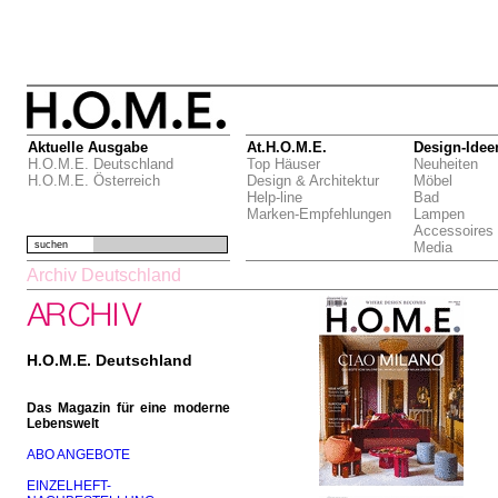
Aktuelle Ausgabe
At.H.O.M.E.
Design-Idee
H.O.M.E. Deutschland
Top Häuser
Neuheiten
H.O.M.E. Österreich
Design & Architektur
Möbel
Help-line
Bad
Marken-Empfehlungen
Lampen
Accessoires
suchen
Media
Archiv Deutschland
H.O.M.E. Deutschland
Das Magazin für eine moderne
Lebenswelt
ABO ANGEBOTE
EINZELHEFT-