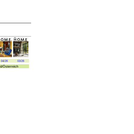
04/26
03/26
d
/
Österreich