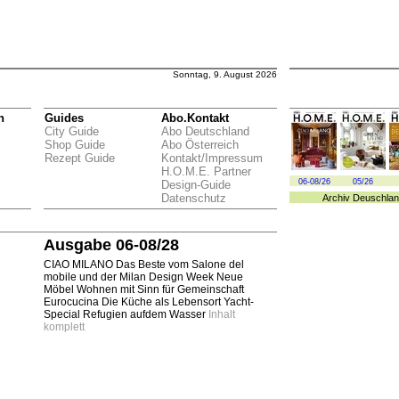
Sonntag, 9. August 2026
n
Guides
Abo.Kontakt
City Guide
Abo Deutschland
Shop Guide
Abo Österreich
Rezept Guide
Kontakt/Impressum
H.O.M.E. Partner
06-08/26
05/26
Design-Guide
Datenschutz
Archiv
Deuschlan
Ausgabe 06-08/28
CIAO MILANO Das Beste vom Salone del
mobile und der Milan Design Week Neue
Möbel Wohnen mit Sinn für Gemeinschaft
Eurocucina Die Küche als Lebensort Yacht-
Special Refugien aufdem Wasser
Inhalt
komplett