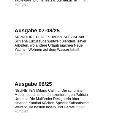
Tableware, Blumensets & Sterneküche
Inhalt
komplett
Ausgabe 07-08/25
SIGNATURE PLACES JAPAN-SPEZIAL Auf
Schiene Luxuszüge weltweit Blended Travel
Arbeiten, wo andere Urlaub machen Neue
Yachten Wohnen auf dem Wasser
Inhalt
komplett
Ausgabe 06/25
NEUHEITEN Milano Calling: Die schönsten
Möbel, Leuchten und Inszenierungen Patricia
Urquiola Die Mailänder Designerin über
smarten Komfort Küchen-Spezial Kulinarische
Welten: Die besten Inseln und Geräte
Inhalt
komplett