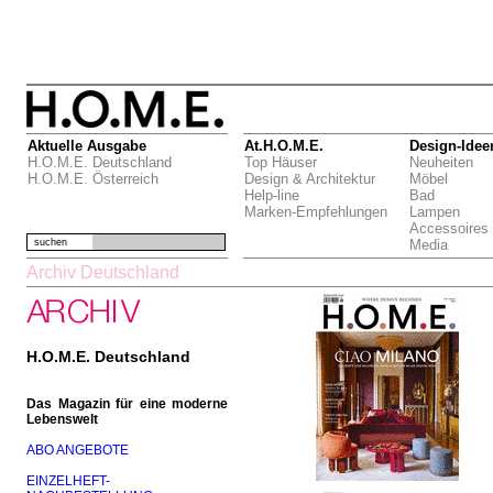
Aktuelle Ausgabe
At.H.O.M.E.
Design-Idee
H.O.M.E. Deutschland
Top Häuser
Neuheiten
H.O.M.E. Österreich
Design & Architektur
Möbel
Help-line
Bad
Marken-Empfehlungen
Lampen
Accessoires
suchen
Media
Archiv Deutschland
H.O.M.E. Deutschland
Das Magazin für eine moderne
Lebenswelt
ABO ANGEBOTE
EINZELHEFT-