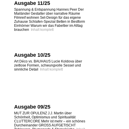
Ausgabe 11/25
Spannung & Entspannung Hannes Peer Der
Mailänder Gestalter über narrative Räume
Filmreif wohnen Set-Design für das eigene
Zuhause Schlafen-Spezial Betten in Bestform
Einhörner Warum wir das Fabeltier im Alltag
brauchen
Inhalt komplett
Ausgabe 10/25
Art Déco vs. BAUHAUS Lucie Koldova über
zeitlose Formen, schwungvolle Sessel und
sinnliche Detail
Inhalt komplett
Ausgabe 09/25
MUT ZUR OPULENZ J.J. Martin über
Schönheit, Optimismus und Spiritualität
CLUTTERCORE Mehr ist mehr – ein schönes
Durcheinander GROSS AUFGETISCHT