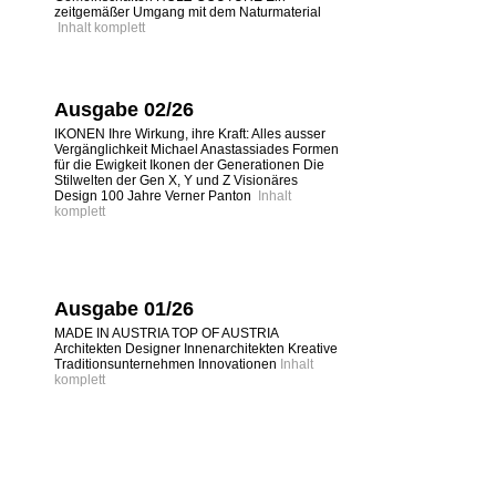
zeitgemäßer Umgang mit dem Naturmaterial
Inhalt komplett
Ausgabe 02/26
IKONEN Ihre Wirkung, ihre Kraft: Alles ausser
Vergänglichkeit Michael Anastassiades Formen
für die Ewigkeit Ikonen der Generationen Die
Stilwelten der Gen X, Y und Z Visionäres
Design 100 Jahre Verner Panton
Inhalt
komplett
Ausgabe 01/26
MADE IN AUSTRIA TOP OF AUSTRIA
Architekten Designer Innenarchitekten Kreative
Traditionsunternehmen Innovationen
Inhalt
komplett