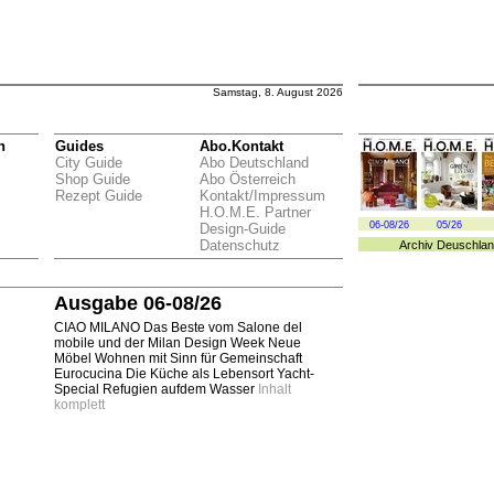
Samstag, 8. August 2026
n
Guides
Abo.Kontakt
City Guide
Abo Deutschland
Shop Guide
Abo Österreich
Rezept Guide
Kontakt/Impressum
H.O.M.E. Partner
06-08/26
05/26
Design-Guide
Datenschutz
Archiv
Deuschlan
Ausgabe 06-08/26
CIAO MILANO Das Beste vom Salone del
mobile und der Milan Design Week Neue
Möbel Wohnen mit Sinn für Gemeinschaft
Eurocucina Die Küche als Lebensort Yacht-
Special Refugien aufdem Wasser
Inhalt
komplett