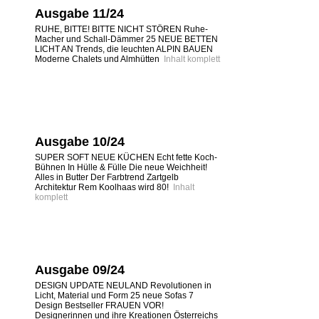
Ausgabe 11/24
RUHE, BITTE! BITTE NICHT STÖREN Ruhe-
Macher und Schall-Dämmer 25 NEUE BETTEN
LICHT AN Trends, die leuchten ALPIN BAUEN
Moderne Chalets und Almhütten
Inhalt komplett
Ausgabe 10/24
SUPER SOFT NEUE KÜCHEN Echt fette Koch-
Bühnen In Hülle & Fülle Die neue Weichheit!
Alles in Butter Der Farbtrend Zartgelb
Architektur Rem Koolhaas wird 80!
Inhalt
komplett
Ausgabe 09/24
DESIGN UPDATE NEULAND Revolutionen in
Licht, Material und Form 25 neue Sofas 7
Design Bestseller FRAUEN VOR!
Designerinnen und ihre Kreationen Österreichs