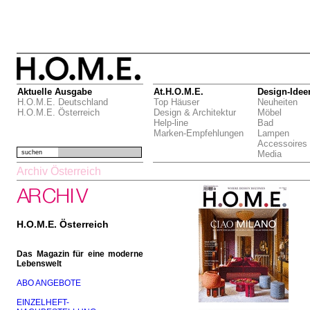
Aktuelle Ausgabe
At.H.O.M.E.
Design-Idee
H.O.M.E. Deutschland
Top Häuser
Neuheiten
H.O.M.E. Österreich
Design & Architektur
Möbel
Help-line
Bad
Marken-Empfehlungen
Lampen
Accessoires
suchen
Media
Archiv Österreich
H.O.M.E. Österreich
Das Magazin für eine moderne
Lebenswelt
ABO ANGEBOTE
EINZELHEFT-