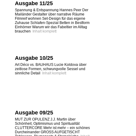
Ausgabe 11/25
Spannung & Entspannung Hannes Peer Der
Mailänder Gestalter über narrative Räume
Filmreif wohnen Set-Design für das eigene
Zuhause Schlafen-Spezial Betten in Bestform
Einhörner Warum wir das Fabeltier im Alltag
brauchen
Inhalt komplett
Ausgabe 10/25
Art Déco vs. BAUHAUS Lucie Koldova über
zeitlose Formen, schwungvolle Sessel und
sinnliche Detail
Inhalt komplett
Ausgabe 09/25
MUT ZUR OPULENZ J.J. Martin über
Schönheit, Optimismus und Spiritualität
CLUTTERCORE Mehr ist mehr – ein schönes
Durcheinander GROSS AUFGETISCHT