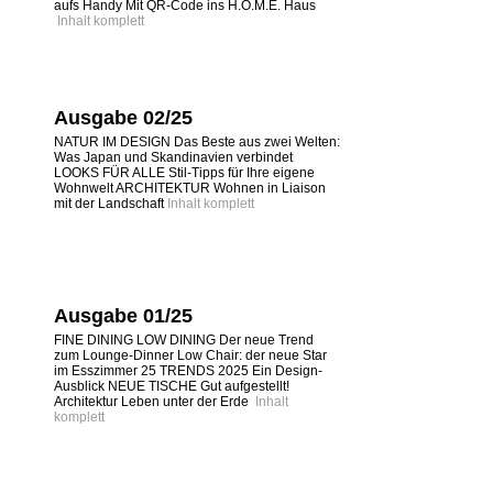
aufs Handy Mit QR-Code ins H.O.M.E. Haus
Inhalt komplett
Ausgabe 02/25
NATUR IM DESIGN Das Beste aus zwei Welten:
Was Japan und Skandinavien verbindet
LOOKS FÜR ALLE Stil-Tipps für Ihre eigene
Wohnwelt ARCHITEKTUR Wohnen in Liaison
mit der Landschaft
Inhalt komplett
Ausgabe 01/25
FINE DINING LOW DINING Der neue Trend
zum Lounge-Dinner Low Chair: der neue Star
im Esszimmer 25 TRENDS 2025 Ein Design-
Ausblick NEUE TISCHE Gut aufgestellt!
Architektur Leben unter der Erde
Inhalt
komplett