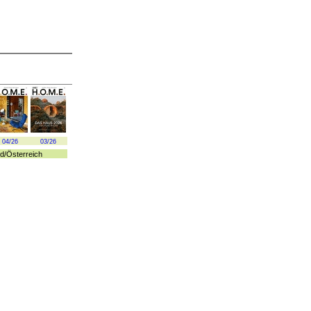
04/26
03/26
d
/
Österreich