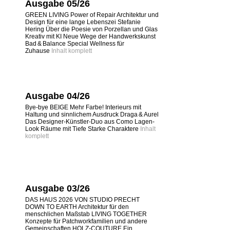
Ausgabe 05/26
GREEN LIVING Power of Repair Architektur und
Design für eine lange Lebenszei Stefanie
Hering Über die Poesie von Porzellan und Glas
Kreativ mit KI Neue Wege der Handwerkskunst
Bad & Balance Special Wellness für
Zuhause
Inhalt komplett
Ausgabe 04/26
Bye-bye BEIGE Mehr Farbe! Interieurs mit
Haltung und sinnlichem Ausdruck Draga & Aurel
Das Designer-Künstler-Duo aus Como Lagen-
Look Räume mit Tiefe Starke Charaktere
Inhalt
komplett
Ausgabe 03/26
DAS HAUS 2026 VON STUDIO PRECHT
DOWN TO EARTH Architektur für den
menschlichen Maßstab LIVING TOGETHER
Konzepte für Patchworkfamilien und andere
Gemeinschaften HOLZ-COUTURE Ein