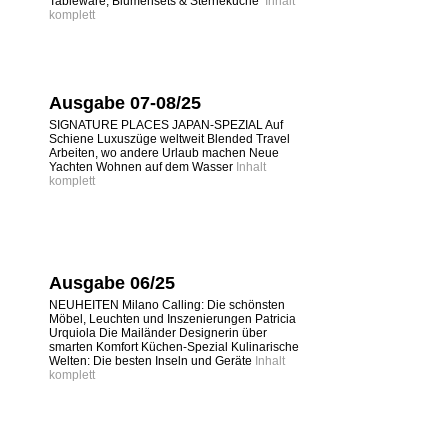
Tableware, Blumensets & Sterneküche
Inhalt
komplett
Ausgabe 07-08/25
SIGNATURE PLACES JAPAN-SPEZIAL Auf
Schiene Luxuszüge weltweit Blended Travel
Arbeiten, wo andere Urlaub machen Neue
Yachten Wohnen auf dem Wasser
Inhalt
komplett
Ausgabe 06/25
NEUHEITEN Milano Calling: Die schönsten
Möbel, Leuchten und Inszenierungen Patricia
Urquiola Die Mailänder Designerin über
smarten Komfort Küchen-Spezial Kulinarische
Welten: Die besten Inseln und Geräte
Inhalt
komplett