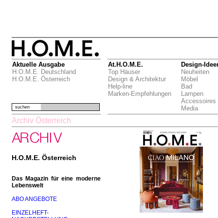
Aktuelle Ausgabe
At.H.O.M.E.
Design-Idee
H.O.M.E. Deutschland
Top Häuser
Neuheiten
H.O.M.E. Österreich
Design & Architektur
Möbel
Help-line
Bad
Marken-Empfehlungen
Lampen
Accessoires
suchen
Media
Archiv Österreich
H.O.M.E. Österreich
Das Magazin für eine moderne
Lebenswelt
ABO ANGEBOTE
EINZELHEFT-