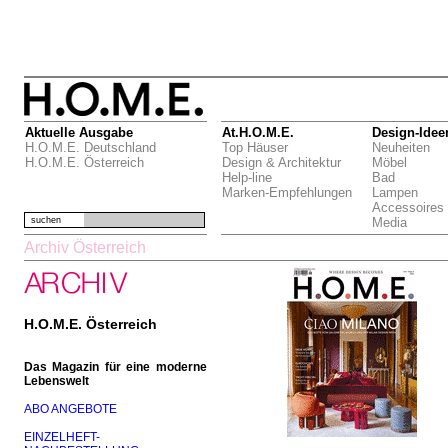
Aktuelle Ausgabe
At.H.O.M.E.
Design-Idee
H.O.M.E. Deutschland
Top Häuser
Neuheiten
H.O.M.E. Österreich
Design & Architektur
Möbel
Help-line
Bad
Marken-Empfehlungen
Lampen
Accessoires
suchen
Media
Archiv Österreich
H.O.M.E. Österreich
Das Magazin für eine moderne
Lebenswelt
ABO ANGEBOTE
EINZELHEFT-